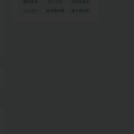
(51)
(23)
(155)
聊天话术
聊天课程
花镇情感系
(91)
(171)
列
(35)
认知提升
阮琦系列课
魔卡系列课
(33)
(22)
程
(30)
9