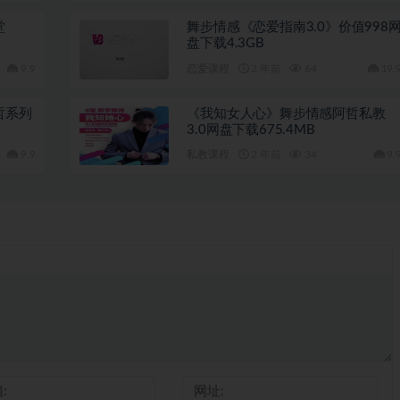
堂
舞步情感《恋爱指南3.0》价值998
盘下载4.3GB
9.9
恋爱课程
2 年前
64
19.
哲系列
《我知女人心》舞步情感阿哲私教
3.0网盘下载675.4MB
9.9
私教课程
2 年前
34
9.