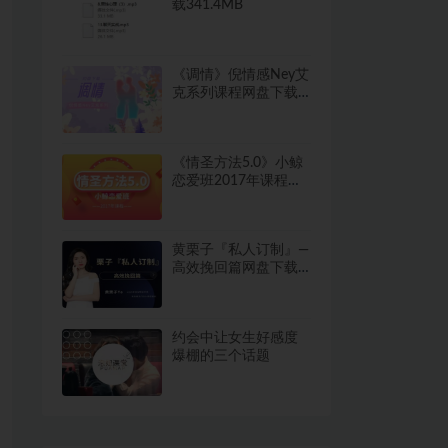
载341.4MB
《调情》倪情感Ney艾
克系列课程网盘下载
4.9GB
《情圣方法5.0》小鲸
恋爱班2017年课程网
盘下载993MB
黄栗子『私人订制』—
高效挽回篇网盘下载
7.8GB
约会中让女生好感度
爆棚的三个话题