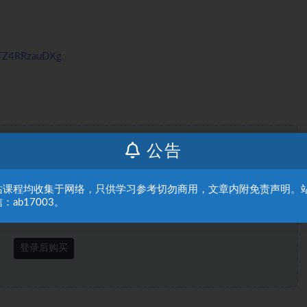
4TZ4RRzauDXg
公告
此处内容需要权限查看
站课程均收集于网络，只供学习参考切勿商用，文章内附免责声明。
普通用户
9.9赞助币
：ab17003。
VIP
免费
登录后购买