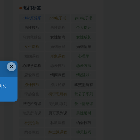
热门标签
Chic原醉系
pdf电子书
pua电子书
列
(47)
(369)
(316)
两性技巧
两性课程
个人提升
(26)
(194)
(27)
乌鸦救赎合
女性情商
女性成长
集
(42)
(22)
(39)
女生课程
婚姻家庭
婚姻情感
(117)
(56)
(30)
婚姻课程
形象课程
心理学
×
(54)
(38)
(128)
心理学课程
恋爱技巧
恋爱方法
(81)
(92)
(88)
恋爱课程
情商课程
情感认知
(54)
(62)
(22)
撩妹技巧
撩汉秘籍
李熙墨所有
站长
(63)
(31)
课程
(24)
李越合集
柯李思所有
梵公子系列
(23)
课程
(31)
(31)
浪迹所有课
灵彤彤系列
爱上情感课
程
(68)
(26)
程
(34)
瑞恩所有课
男哥系列课
男性延时
程
(26)
程
(30)
(26)
社交心理
私教课程
约会技巧
(67)
(80)
(41)
约会教程
绅士派课程
聊天技巧