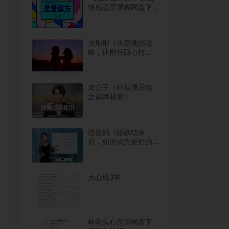
情感恋爱课程网盘下
载17.5GB
灵彤彤《失恋挽回攻
略，让前任回心转
意》
梵公子《框架课后续
之越舞越爱》
范俊娟《婚姻结束
后，如何成为更好的
自己？》
大心机3本
林老头心态课网盘下