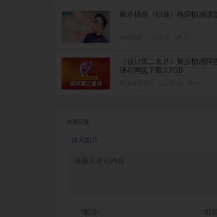
舞步情感《归途》挽回情感课
挽回课程
1 年前
42
《设计第二名片》舞步情感阿
课程网盘下载3.7GB
舞步情感系列
2 年前
79
发表回复
插入图片