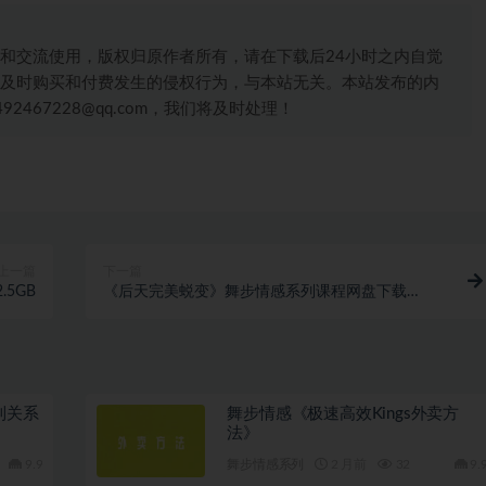
和交流使用，版权归原作者所有，请在下载后24小时之内自觉
及时购买和付费发生的侵权行为，与本站无关。本站发布的内
467228@qq.com，我们将及时处理！
上一篇
下一篇
5GB
《后天完美蜕变》舞步情感系列课程网盘下载
40.7GB
到关系
舞步情感《极速高效Kings外卖方
法》
9.9
舞步情感系列
2 月前
32
9.