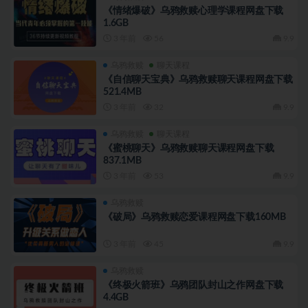
《情绪爆破》乌鸦救赎心理学课程网盘下载
1.6GB
3 年前
56
9.9
乌鸦救赎
聊天课程
《自信聊天宝典》乌鸦救赎聊天课程网盘下载
521.4MB
3 年前
32
9.9
乌鸦救赎
聊天课程
《蜜桃聊天》乌鸦救赎聊天课程网盘下载
837.1MB
3 年前
53
9.9
乌鸦救赎
《破局》乌鸦救赎恋爱课程网盘下载160MB
3 年前
45
9.9
乌鸦救赎
《终极火箭班》乌鸦团队封山之作网盘下载
4.4GB