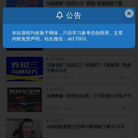
乌鸦救赎《连招3.0》视频+音频网盘下载
14.5GB
×
公告
2 年前
180
19.9
乌鸦救赎
聊天课程
本站课程均收集于网络，只供学习参考切勿商用，文章
乌鸦救赎新课《白驹聊天秘术》网盘下载
内附免责声明。站长微信：ab17003。
4.8GB
2 年前
155
19.9
乌鸦救赎
乌鸦老师《连招三》沟通技巧（视频课）网盘
下载4.2GB
2 年前
71
19.9
乌鸦救赎
乌鸦救赎《防捞女宝典》三节音频+pdf电子书
2 年前
91
9.9
乌鸦救赎
乌鸦绝版最新公开课44集网盘下载31.2GB