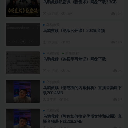
乌鸦救赎私密课《吸贵术》网盘下载3.3GB
10 月前
189
19.9
乌鸦救赎
乌鸦救赎《绝版公开课》203集音频
10 月前
92
19.9
乌鸦救赎
男生课程
乌鸦救赎《连招手写笔记》网盘下载
11 月前
76
9.9
乌鸦救赎
乌鸦救赎《情感圈的内幕解析》直播音频课下
载200.4MB
2 年前
84
9.9
乌鸦救赎
乌鸦救赎《教你如何搞定优质女性和破圈》直
播音频课下载208.3MB
2 年前
87
9.9