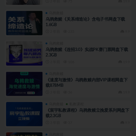
2 年前
75
19.9
乌鸦救赎
乌鸦救赎《关系缔造论》含电子书网盘下载
1.6GB
2 年前
235
9.9
乌鸦救赎
乌鸦救赎《连招3.0》实战PK赛门票网盘下载
2.3GB
2 年前
106
19.9
乌鸦救赎
《速度与激情》乌鸦救赎内部VIP课程网盘下
载878MB
3 年前
36
19.9
乌鸦救赎
私教课程
《宸宇私教课程》乌鸦救赎立挽爱系列网盘下
载2.3GB
3 年前
37
9.9
乌鸦救赎