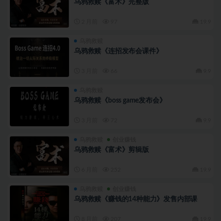
乌鸦救赎《富术》完整版
2 月前
97
19.9
乌鸦救赎
乌鸦救赎《连招发布会课件》
3 月前
66
9.9
乌鸦救赎
乌鸦救赎《boss game发布会》
3 月前
72
9.9
乌鸦救赎
创业赚钱
乌鸦救赎《富术》剪辑版
6 月前
252
19.9
乌鸦救赎
创业赚钱
乌鸦救赎《赚钱的14种能力》发售内部课
8 月前
207
19.9