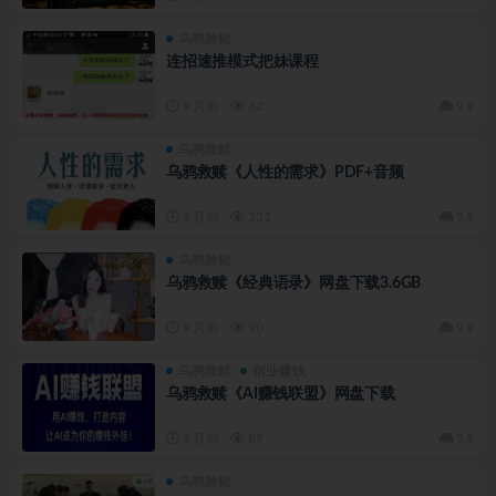
乌鸦救赎
连招速推模式把妹课程
9 月前
62
9.9
乌鸦救赎
乌鸦救赎《人性的需求》PDF+音频
9 月前
231
9.9
乌鸦救赎
乌鸦救赎《经典语录》网盘下载3.6GB
9 月前
90
9.9
乌鸦救赎
创业赚钱
乌鸦救赎《AI赚钱联盟》网盘下载
9 月前
89
9.9
乌鸦救赎