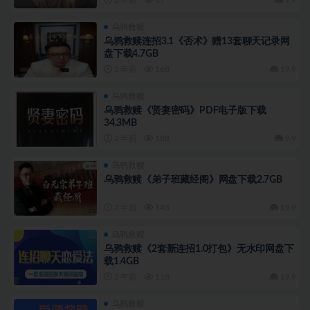
乌鸦救赎
乌鸦救赎连招3.1《否术》赠13套聊天记录网
盘下载4.7GB
2 年前
168
19.9
乌鸦救赎
乌鸦救赎《贤妻密码》PDF电子版下载
34.3MB
2 年前
188
9.9
乌鸦救赎
乌鸦救赎《弟子班藏经阁》网盘下载2.7GB
2 年前
143
19.9
乌鸦救赎
乌鸦救赎《2套新连招1.0打包》无水印网盘下
载1.4GB
2 年前
118
19.9
乌鸦救赎