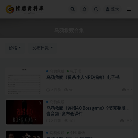
登录
全部
乌鸦救赎合集
价格
发布日期
乌鸦救赎
电子书
乌鸦救赎《反杀小人NPD指南》电子书
2 月前
58
9.9
乌鸦救赎
乌鸦救赎《连招4.0 Boss game》9节完整版，
含音频+发布会课件
2 月前
104
19.9
乌鸦救赎
创业赚钱