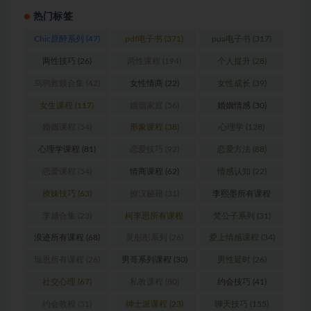
热门标签
Chic原醉系列
(47)
pdf电子书
(371)
pua电子书
(317)
两性技巧
(26)
两性课程
(194)
个人提升
(28)
乌鸦救赎合集
(42)
女性情商
(22)
女性成长
(39)
女生课程
(117)
婚姻家庭
(56)
婚姻情感
(30)
婚姻课程
(54)
形象课程
(38)
心理学
(128)
心理学课程
(81)
恋爱技巧
(92)
恋爱方法
(88)
恋爱课程
(54)
情商课程
(62)
情感认知
(22)
撩妹技巧
(63)
撩汉秘籍
(31)
李熙墨所有课程
(24)
李越合集
(23)
柯李思所有课程
梵公子系列
(31)
(31)
浪迹所有课程
(68)
灵彤彤系列
(26)
爱上情感课程
(34)
瑞恩所有课程
(26)
男哥系列课程
(30)
男性延时
(26)
社交心理
(67)
私教课程
(80)
约会技巧
(41)
约会教程
(51)
绅士派课程
(23)
聊天技巧
(155)