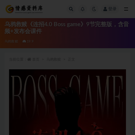
登录
全部
乌鸦救赎《连招4.0 Boss game》9节完整版，含音
频+发布会课件
乌鸦救赎
19.9
当前位置：
首页
乌鸦救赎
正文