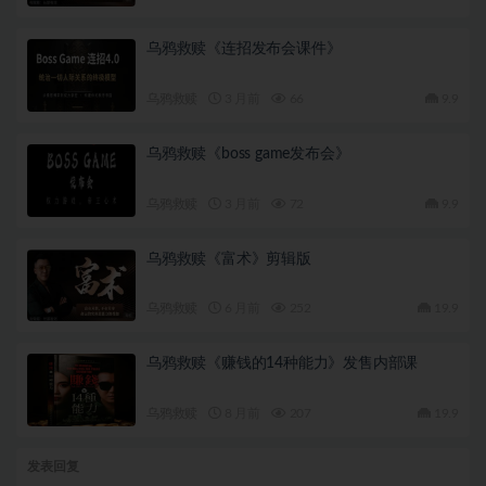
乌鸦救赎《连招发布会课件》
乌鸦救赎
3 月前
66
9.9
乌鸦救赎《boss game发布会》
乌鸦救赎
3 月前
72
9.9
乌鸦救赎《富术》剪辑版
乌鸦救赎
6 月前
252
19.9
乌鸦救赎《赚钱的14种能力》发售内部课
乌鸦救赎
8 月前
207
19.9
发表回复