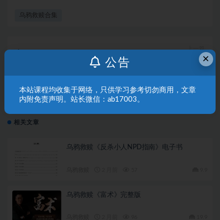
乌鸦救赎合集
上一篇
×
《女性认知复杂算法》PDF
公告
本站课程均收集于网络，只供学习参考切勿商用，文章
下一篇
《少妇杀手速成》完整版PDF
内附免责声明。站长微信：ab17003。
相关文章
乌鸦救赎《反杀小人NPD指南》电子书
乌鸦救赎
2 月前
57
9.9
乌鸦救赎《富术》完整版
乌鸦救赎
2 月前
96
19.9