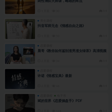
两性博弈大师课，雌雄的终点
1 月前
30
9.9
男生课程
抖音军师无念《情感自由之路》
1 月前
50
9.9
恋爱课程
晨哥《教你如何鉴别渣男渣女绿茶》高清视频
2 月前
34
9.9
恋爱课程
许诺《情感宝典》最新
2 月前
46
9.9
恋爱课程
电子书
斌的世界《恋爱操盘手》PDF
2 月前
144
9.9