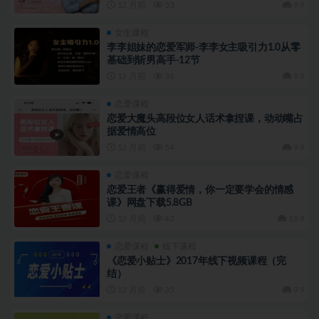
12 月前
53
9.9
女生课程
李李姐妹的恋爱军师-李李女主吸引力1.0从零
基础到斩男高手-12节
12 月前
36
9.9
恋爱课程
恋爱大魔头高段位女人话术拿捏课，动动嘴占
据爱情高位
12 月前
54
9.9
恋爱课程
恋爱王者《赢得爱情，你一定要学会的情感
课》网盘下载5.8GB
12 月前
42
19.9
恋爱课程
线下课程
《恋爱小贴士》2017年线下视频课程（完
结）
12 月前
35
9.9
恋爱课程