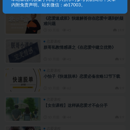
10 月前
135
9.9
内附免责声明。站长微信：ab17003。
恋爱课程
男生课程
《恋爱速成班》快速解答你在恋爱中遇到的疑
难问题
10 月前
45
19.9
恋爱课程
朕哥私教情感课之《在恋爱中建立优势》
10 月前
41
9.9
恋爱课程
小怡子《快速脱单》恋爱必备攻略12节下载
10 月前
62
9.9
恋爱课程
【女生课程】这样谈恋爱才不会分手
10 月前
44
9.9
恋爱课程