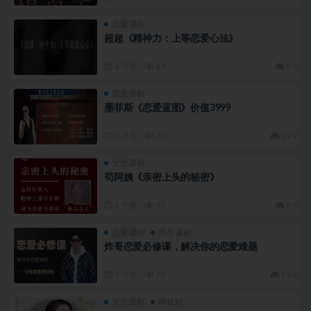
恋爱课程
超超《精神力：上等恋爱心法》
4 月前
87
9.9
恋爱课程
墨菲斯《恋爱蓝图》价值3999
5 月前
70
19.9
女生课程
苟阿姨《亲密上头的秘密》
6 月前
47
9.9
恋爱课程
男生课程
炸哥恋爱必修课，解决你的恋爱难题
7 月前
78
19.9
女生课程
降妖精