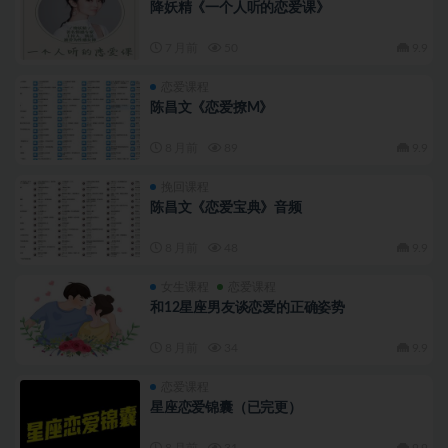
降妖精《一个人听的恋爱课》
7 月前
50
9.9
恋爱课程
陈昌文《恋爱撩M》
8 月前
89
9.9
挽回课程
陈昌文《恋爱宝典》音频
8 月前
48
9.9
女生课程
恋爱课程
和12星座男友谈恋爱的正确姿势
8 月前
34
9.9
恋爱课程
星座恋爱锦囊（已完更）
8 月前
31
9.9