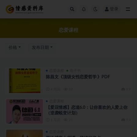
登录
全部
恋爱课程
价格
发布日期
恋爱课程
电子书
陈昌文《顶级女性恋爱哲学 》PDF
4 周前
37
9.9
恋爱课程
【爱豆情感】恋道6.0：让你喜欢的人爱上你
（逆袭蜕变计划）
1 月前
25
9.9
恋爱课程