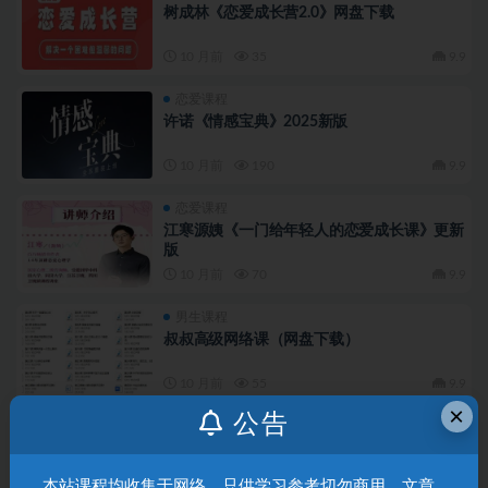
树成林《恋爱成长营2.0》网盘下载
10 月前
35
9.9
恋爱课程
许诺《情感宝典》2025新版
10 月前
190
9.9
恋爱课程
江寒源姨《一门给年轻人的恋爱成长课》更新
版
10 月前
70
9.9
男生课程
叔叔高级网络课（网盘下载）
10 月前
55
9.9
×
公告
恋爱课程
江寒源姨《恋爱脱单实战课：从心动到确定关
系》网盘下载1.2GB
本站课程均收集于网络，只供学习参考切勿商用，文章