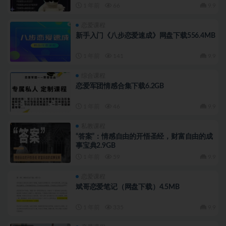
1 年前
66
9.9
恋爱课程
新手入门《八步恋爱速成》网盘下载556.4MB
1 年前
141
9.9
综合课程
恋爱军团情感合集下载6.2GB
1 年前
46
9.9
私教课程
“答案”：情感自由的开悟圣经，财富自由的成
事宝典2.9GB
1 年前
59
9.9
恋爱课程
斌哥恋爱笔记（网盘下载）4.5MB
1 年前
335
9.9