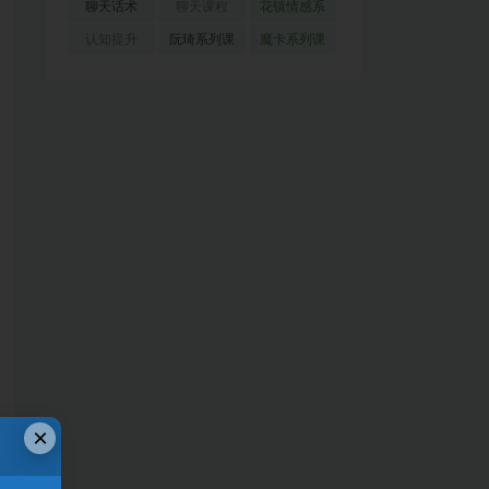
(51)
(23)
(155)
聊天话术
聊天课程
花镇情感系
(91)
(171)
列
(35)
认知提升
阮琦系列课
魔卡系列课
(33)
(22)
程
(30)
×