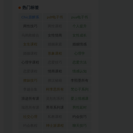
热门标签
Chic原醉系
pdf电子书
pua电子书
列
(47)
(370)
(317)
两性技巧
两性课程
个人提升
(26)
(194)
(28)
乌鸦救赎合
女性情商
女性成长
集
(42)
(22)
(39)
女生课程
婚姻家庭
婚姻情感
(117)
(56)
(30)
婚姻课程
形象课程
心理学
(54)
(38)
(128)
心理学课程
恋爱技巧
恋爱方法
(81)
(92)
(88)
恋爱课程
情商课程
情感认知
(54)
(62)
(22)
撩妹技巧
撩汉秘籍
李熙墨所有
(63)
(31)
课程
(24)
李越合集
柯李思所有
梵公子系列
(23)
课程
(31)
(31)
浪迹所有课
灵彤彤系列
爱上情感课
程
(68)
(26)
程
(34)
瑞恩所有课
男哥系列课
男性延时
程
(26)
程
(30)
(26)
社交心理
私教课程
约会技巧
(67)
(80)
(41)
约会教程
绅士派课程
聊天技巧