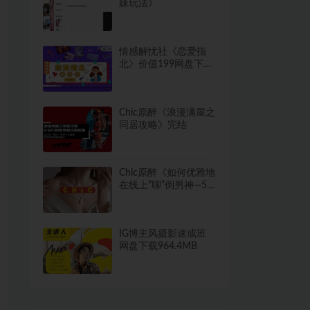
妹玩法》
情感解忧社《恋爱指
北》价值199网盘下载
3.8GB
Chic原醉《浪漫满屋之
同居攻略》完结
Chic原醉《如何优雅地
在线上“聊”倒男神—5
分钟就能撩动男人
心》完结
IG博主风摄影速成班
网盘下载964.4MB