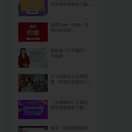
阮琦系列课网盘下载
415.4MB
瑞恩Ryan《约会》完
整约会流程
绛妖精《分手挽回》
主题课
什么样的女人容易背
叛（容易出轨的女人
特征）
《女神解码》小鲸恋
爱班课程网盘下载
15.6GB
兔哥《互联网顶级把