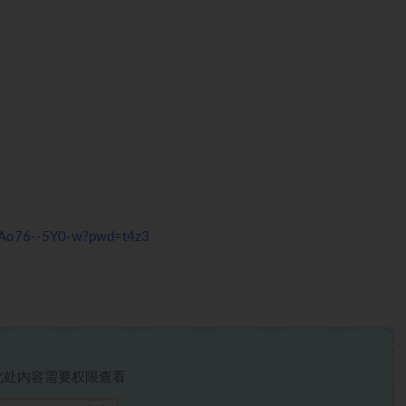
uvAo76--5Y0-w?pwd=t4z3
此处内容需要权限查看