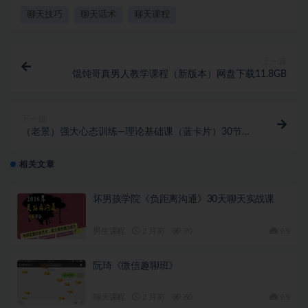
聊天技巧
聊天话术
聊天课程
上一篇
馄饨哥真男人教学课程（新版本）网盘下载11.8GB
下一篇
（老景）强大心态训练—理论基础课（蓝卡片）30节网
盘下载15.9GB
相关文章
坏男孩学院《负距离沟通》30天聊天实战课
男生课程
2 月前
70
9.9
阮琦《微信趣聊班》
聊天课程
2 月前
60
9.9