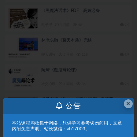
《黑魔法话术》PDF，高嫁必备
电子书
3 月前
48
9.9
林老头lin《聊天本质》完结
聊天课程
5 月前
128
9.9
阮琦《魔鬼辩论课》
社交心理
4 周前
36
9.9
桃子老师《教你如何正确聊天》视频课
×
公告
聊天课程
5 月前
100
9.9
本站课程均收集于网络，只供学习参考切勿商用，文章
发表回复
内附免责声明。站长微信：ab17003。