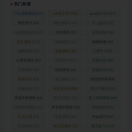
热门标签
Chic原醉系列
(47)
pdf电子书
(370)
pua电子书
(317)
两性技巧
(26)
两性课程
(194)
个人提升
(27)
乌鸦救赎合集
(42)
女性情商
(22)
女性成长
(39)
女生课程
(117)
婚姻家庭
(56)
婚姻情感
(30)
婚姻课程
(54)
形象课程
(38)
心理学
(128)
心理学课程
(81)
恋爱技巧
(92)
恋爱方法
(88)
恋爱课程
(54)
情商课程
(62)
情感认知
(22)
撩妹技巧
(63)
撩汉秘籍
(31)
李熙墨所有课程
(24)
李越合集
(23)
柯李思所有课程
梵公子系列
(31)
(31)
浪迹所有课程
(68)
灵彤彤系列
(26)
爱上情感课程
(34)
瑞恩所有课程
(26)
男哥系列课程
(30)
男性延时
(26)
社交心理
(67)
私教课程
(80)
约会技巧
(41)
约会教程
(51)
绅士派课程
(23)
聊天技巧
(155)