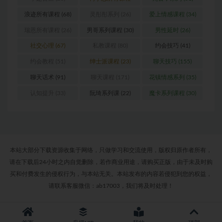
(31)
浪迹所有课程
(68)
灵彤彤系列
(26)
爱上情感课程
(34)
瑞恩所有课程
(26)
男哥系列课程
(30)
男性延时
(26)
社交心理
(67)
私教课程
(80)
约会技巧
(41)
约会教程
(51)
绅士派课程
(23)
聊天技巧
(155)
聊天话术
(91)
聊天课程
(171)
花镇情感系列
(35)
认知提升
(33)
阮琦系列课
(22)
魔卡系列课程
(30)
本站大部分下载资源收集于网络，只做学习和交流使用，版权归原作者所有，
请在下载后24小时之内自觉删除，若作商业用途，请购买正版，由于未及时购
买和付费发生的侵权行为，与本站无关。本站发布的内容若侵犯到您的权益，
请联系客服微信：ab17003，我们将及时处理！