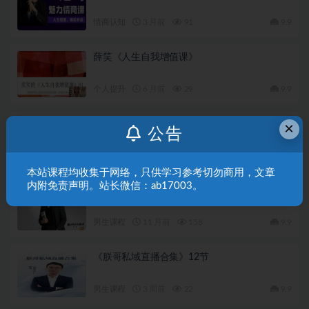
情商认知
3 月前
91
9.9
薛笑《人生自我增值课》
个人提升
6 月前
29
9.9
如何成为一个自信的男人4.0，5大板块系统性
×
公告
带大家提升男性长期关系领导力
男生课程
7 月前
71
9.9
本站课程均收集于网络，只供学习参考切勿商用，文章
内附免责声明。站长微信：ab17003。
《魅力成长实操课》米娅男生版视频课程下载
3GB
男生课程
11 月前
158
9.9
《朕哥私域直播合集》12节
男生课程
3 周前
22
9.9