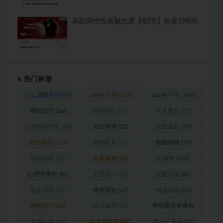
高阶两性性商魅力课【83节】价值59800
热门标签
Chic原醉系列
(47)
pdf电子书
(369)
pua电子书
(316)
两性技巧
(26)
两性课程
(194)
个人提升
(27)
乌鸦救赎合集
(42)
女性情商
(22)
女性成长
(39)
女生课程
(117)
婚姻家庭
(56)
婚姻情感
(30)
婚姻课程
(54)
形象课程
(38)
心理学
(128)
心理学课程
(81)
恋爱技巧
(92)
恋爱方法
(88)
恋爱课程
(54)
情商课程
(62)
情感认知
(22)
撩妹技巧
(63)
撩汉秘籍
(31)
李熙墨所有课程
(24)
李越合集
(23)
柯李思所有课程
梵公子系列
(31)