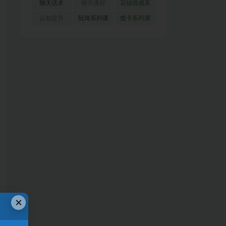
(51)
(23)
(155)
聊天话术
聊天课程
花镇情感系
(91)
(171)
列
(35)
认知提升
阮琦系列课
魔卡系列课
(33)
(22)
程
(30)
×