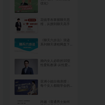
优化》
花镇李布掌握聊天思
维，从撩到聊天高手
《聊天六步法》浪迹
系列聊天课程网盘下
载2.9GB
婚内女人必听的10堂
性爱私教课-从性爱小
白到情趣女神的性感
修炼术
亚洲小姐出镜亲授：
每个女人都能学会的
魅力技巧，你让你社
交中如鱼得水（完
结）
跨越《普通男士如何