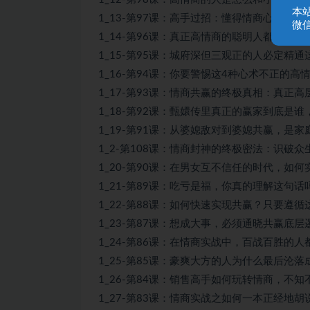
本
1_13-第97课：高手过招：懂得情商心术，就
微信
1_14-第96课：真正高情商的聪明人都是如何
1_15-第95课：城府深但三观正的人必定精通这
1_16-第94课：你要警惕这4种心术不正的高情
1_17-第93课：情商共赢的终极真相：真正高
1_18-第92课：甄嬛传里真正的赢家到底是
1_19-第91课：从婆媳敌对到婆媳共赢，是家
1_2-第108课：情商封神的终极密法：识破众
1_20-第90课：在男女互不信任的时代，如何
1_21-第89课：吃亏是福，你真的理解这句
1_22-第88课：如何快速实现共赢？只要遵循
1_23-第87课：想成大事，必须通晓共赢底层
1_24-第86课：在情商实战中，百战百胜的人
1_25-第85课：豪爽大方的人为什么最后沦落
1_26-第84课：销售高手如何玩转情商，不知
1_27-第83课：情商实战之如何一本正经地胡