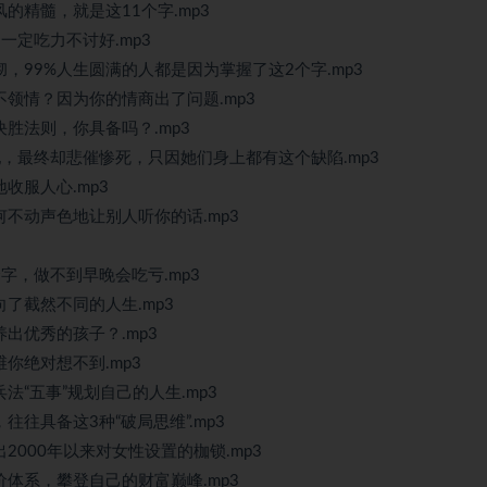
风的精髓，就是这11个字.mp3
一定吃力不讨好.mp3
彻，99%人生圆满的人都是因为掌握了这2个字.mp3
不领情？因为你的情商出了问题.mp3
决胜法则，你具备吗？.mp3
宠妃，最终却悲催惨死，只因她们身上都有这个缺陷.mp3
收服人心.mp3
何不动声色地让别人听你的话.mp3
个字，做不到早晚会吃亏.mp3
向了截然不同的人生.mp3
养出优秀的孩子？.mp3
维你绝对想不到.mp3
法“五事”规划自己的人生.mp3
往往具备这3种“破局思维”.mp3
2000年以来对女性设置的枷锁.mp3
价体系，攀登自己的财富巅峰.mp3