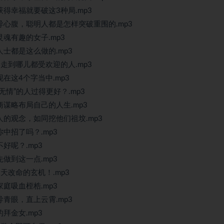
获得幸福就要破这3种局.mp3
导心腹，聪明人都是怎样突破重围的.mp3
灵魂有趣的女子.mp3
人士都是这么做的.mp3
为走到哪儿都受欢迎的人.mp3
在这4个字当中.mp3
无情”的人过得更好？.mp3
商谋略布局自己的人生.mp3
人的观念，如同挖他们祖坟.mp3
你中招了吗？.mp3
好呢？.mp3
先做到这一点.mp3
天改命的玄机！.mp3
家庭吸血桎梏.mp3
导青眼，直上云霄.mp3
拜金女.mp3