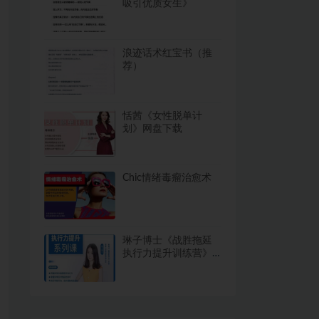
吸引优质女生》
浪迹话术红宝书（推
荐）
恬茜《女性脱单计
划》网盘下载
Chic情绪毒瘤治愈术
琳子博士《战胜拖延
执行力提升训练营》
13节完结