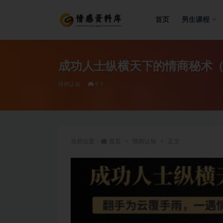
首页
男生课程
全部
成功人士纵横天下的情商秘术（1
情商认知
9.9
当前位置：
首页
情商认知
正文