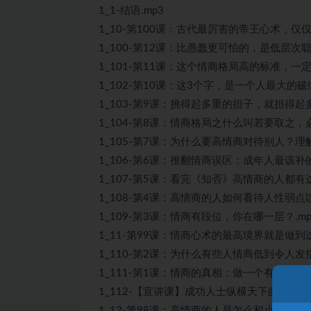
1_1-结语.mp3
1_10-第100课：古代最厉害的帝王心术，仅
1_100-第12课：比愚蠢更可怕的，是低层次聪
1_101-第11课：这个情商格局高的标准，一
1_102-第10课：这3个字，是一个人最大的破绽
1_103-第9课：挑得起多重的担子，就担得起多
1_104-第8课：情商格局之什么叫若要取之，必
1_105-第7课：为什么要高情商对待别人？
1_106-第6课：推翻情商误区：成年人最该补
1_107-第5课：看完《知否》高情商的人都有这
1_108-第4课：高情商的人如何看待人性弱点
1_109-第3课：情商有段位，你在哪一层？.mp
1_11-第99课：情商心术的最高境界就是做到这
1_110-第2课：为什么有些人情商低到令人发
1_111-第1课：情商的真相：做一个有手段的好
1_112-【宣讲课】成功人士纵横天下的情商秘术
1_12-第98课：高情商的人是怎么和小人打交道