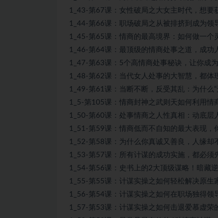
1_43-第67课：女性破局之大女主时代，想要
1_44-第66课：职场破局之从被排挤到成为领
1_45-第65课：情商的最高境界：如何做一个
1_46-第64课：最顶级的情商处事之道，成功
1_47-第63课：5个高情商处事秘诀，让你成
1_48-第62课：当代女人处事的大智慧，都体现
1_49-第61课：当断不断，反受其乱：为什么“
1_5-第105课：情商封神之武则天如何利用情
1_50-第60课：处事情商之人性真相：动底层
1_51-第59课：情商低而不自知的最大表现，
1_52-第58课：为什么你真诚又善良，人缘却不
1_53-第57课：所有计谋的成功实施，都必须
1_54-第56课：史书上的2大顶级谋略！暗藏逆
1_55-第55课：计谋实操之如何轻松解决原生
1_56-第54课：计谋实操之如何在职场独得领
1_57-第53课：计谋实操之如何击退爱慕虚荣的