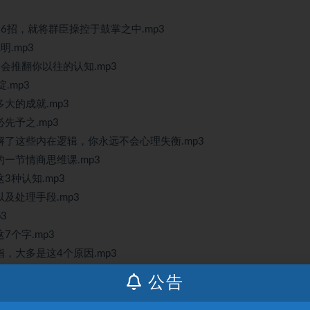
仅6招，就将群臣操控于鼓掌之中.mp3
明.mp3
定会推翻你以往的认知.mp3
.mp3
大的成就.mp3
先予之.mp3
理解了这些内在逻辑，你永远不会心理失衡.mp3
的一节情商思维课.mp3
3种认知.mp3
以及处理手段.mp3
3
7个字.mp3
指，大多是这4个原因.mp3
人.mp3
公告
.mp3
的？.mp3