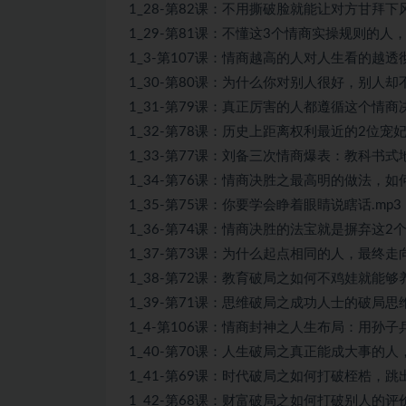
1_28-第82课：不用撕破脸就能让对方甘拜下
1_29-第81课：不懂这3个情商实操规则的人，
1_3-第107课：情商越高的人对人生看的越透
1_30-第80课：为什么你对别人很好，别人却
1_31-第79课：真正厉害的人都遵循这个情商
1_32-第78课：历史上距离权利最近的2位
1_33-第77课：刘备三次情商爆表：教科书式地
1_34-第76课：情商决胜之最高明的做法，如
1_35-第75课：你要学会睁着眼睛说瞎话.mp3
1_36-第74课：情商决胜的法宝就是摒弃这2
1_37-第73课：为什么起点相同的人，最终走
1_38-第72课：教育破局之如何不鸡娃就能够
1_39-第71课：思维破局之成功人士的破局思
1_4-第106课：情商封神之人生布局：用孙子兵
1_40-第70课：人生破局之真正能成大事的人，
1_41-第69课：时代破局之如何打破桎梏，跳出
1_42-第68课：财富破局之如何打破别人的评