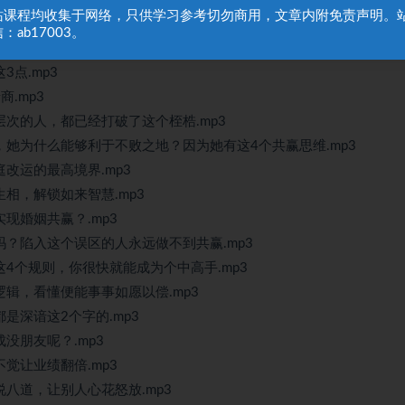
站课程均收集于网络，只供学习参考切勿商用，文章内附免责声明。
能不战而屈人之兵.mp3
：ab17003。
收买人心的？.mp3
3点.mp3
商.mp3
层次的人，都已经打破了这个桎梏.mp3
谁，她为什么能够利于不败之地？因为她有这4个共赢思维.mp3
庭改运的最高境界.mp3
生相，解锁如来智慧.mp3
实现婚姻共赢？.mp3
话吗？陷入这个误区的人永远做不到共赢.mp3
这4个规则，你很快就能成为个中高手.mp3
逻辑，看懂便能事事如愿以偿.mp3
都是深谙这2个字的.mp3
成没朋友呢？.mp3
不觉让业绩翻倍.mp3
说八道，让别人心花怒放.mp3