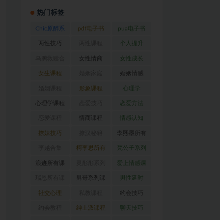
热门标签
Chic原醉系
pdf电子书
pua电子书
列
(47)
(369)
(316)
两性技巧
两性课程
个人提升
(26)
(194)
(27)
乌鸦救赎合
女性情商
女性成长
集
(42)
(22)
(39)
女生课程
婚姻家庭
婚姻情感
(117)
(56)
(30)
婚姻课程
形象课程
心理学
(54)
(38)
(128)
心理学课程
恋爱技巧
恋爱方法
(81)
(92)
(88)
恋爱课程
情商课程
情感认知
(54)
(62)
(22)
撩妹技巧
撩汉秘籍
李熙墨所有
(63)
(31)
课程
(24)
李越合集
柯李思所有
梵公子系列
(23)
课程
(31)
(31)
浪迹所有课
灵彤彤系列
爱上情感课
程
(68)
(26)
程
(34)
瑞恩所有课
男哥系列课
男性延时
程
(26)
程
(30)
(26)
社交心理
私教课程
约会技巧
(67)
(80)
(41)
约会教程
绅士派课程
聊天技巧