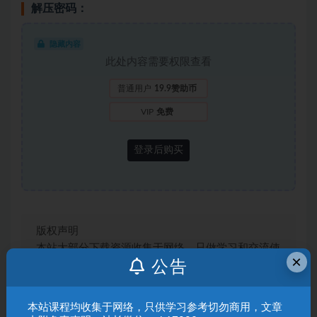
解压密码：
隐藏内容
此处内容需要权限查看
普通用户
19.9赞助币
VIP
免费
登录后购买
版权声明
本站大部分下载资源收集于网络，只做学习和交流使
×
公告
用，版权归原作者所有，请在下载后24小时之内自
觉删除，若作商业用途，请购买正版，由于未及时购
买和付费发生的侵权行为，与本站无关。本站发布的
本站课程均收集于网络，只供学习参考切勿商用，文章
内容若侵犯到您的权益，请联系站长邮箱：