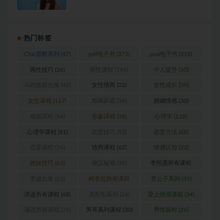
热门标签
Chic原醉系列
(47)
pdf电子书
(373)
pua电子书
(318)
两性技巧
(26)
两性课程
(194)
个人提升
(30)
乌鸦救赎合集
(42)
女性情商
(22)
女性成长
(39)
女生课程
(117)
婚姻家庭
(56)
婚姻情感
(30)
婚姻课程
(54)
形象课程
(38)
心理学
(128)
心理学课程
(81)
恋爱技巧
(92)
恋爱方法
(88)
恋爱课程
(54)
情商课程
(62)
情感认知
(22)
撩妹技巧
(63)
撩汉秘籍
(31)
李熙墨所有课程
(24)
李越合集
(23)
柯李思所有课程
梵公子系列
(31)
(31)
浪迹所有课程
(68)
灵彤彤系列
(26)
爱上情感课程
(34)
瑞恩所有课程
(26)
男哥系列课程
(30)
男性延时
(26)