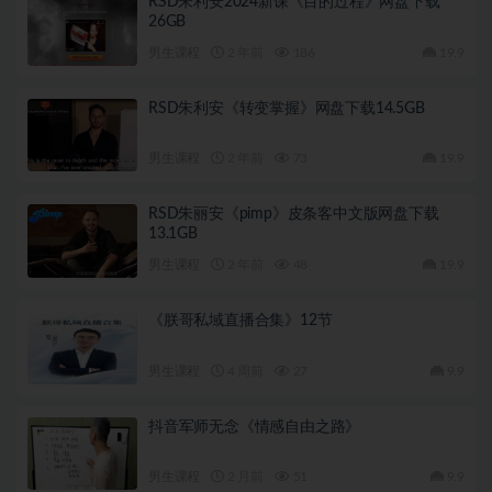
RSD朱利安2024新课《目的过程》网盘下载
26GB
男生课程
2 年前
186
19.9
RSD朱利安《转变掌握》网盘下载14.5GB
男生课程
2 年前
73
19.9
RSD朱丽安《pimp》皮条客中文版网盘下载
13.1GB
男生课程
2 年前
48
19.9
《朕哥私域直播合集》12节
男生课程
4 周前
27
9.9
抖音军师无念《情感自由之路》
男生课程
2 月前
51
9.9