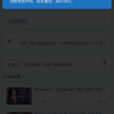
内附免责声明。站长微信：ab17003。
3492467228@qq.com，我们将及时处理！
RSD朱利安
上一篇
阿苏《男士体能提升课，10节课帮你提升战斗力》网盘
下载1.1GB
下一篇
真爱之门《矩阵觉醒》网盘下载698.2MB
相关文章
RSD朱利安《高共振沟通》网盘下载10.3GB
男生课程
2 年前
115
19.9