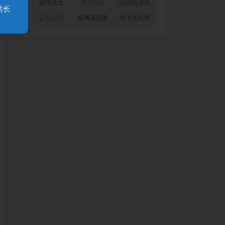
(51)
(23)
(155)
聊天话术
聊天课程
花镇情感系
站长
(91)
(171)
列
(35)
认知提升
阮琦系列课
魔卡系列课
(33)
(22)
程
(30)