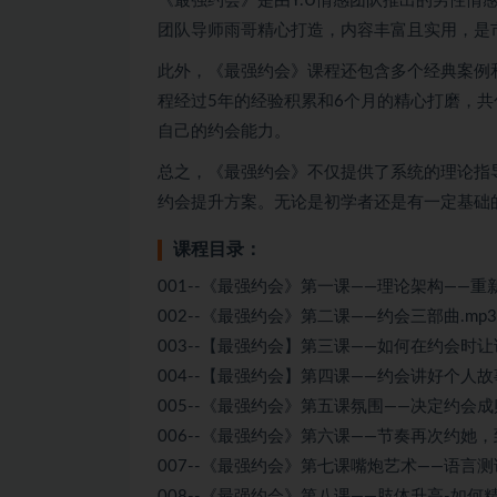
《最强约会》是由Y.U情感团队推出的男性情
团队导师雨哥精心打造，内容丰富且实用，是
此外，《最强约会》课程还包含多个经典案例
程经过5年的经验积累和6个月的精心打磨，共
自己的约会能力。
总之，《最强约会》不仅提供了系统的理论指
约会提升方案。无论是初学者还是有一定基础
课程目录：
001--《最强约会》第一课——理论架构——重新
002--《最强约会》第二课——约会三部曲.mp3
003--【最强约会】第三课——如何在约会时让
004--【最强约会】第四课——约会讲好个人故事
005--《最强约会》第五课氛围——决定约会成
006--《最强约会》第六课——节奏再次约她，
007--《最强约会》第七课嘴炮艺术——语言测
008--《最强约会》第八课——肢体升高-如何精