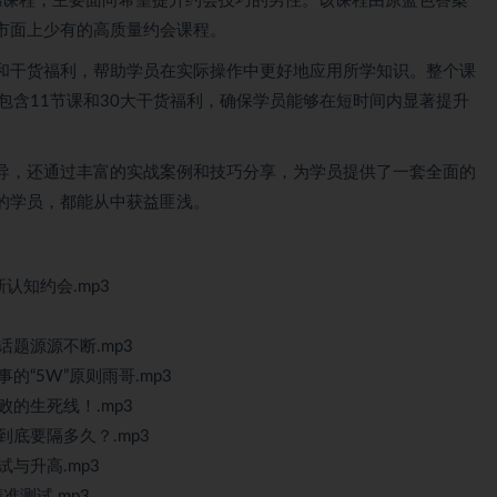
感课程，主要面向希望提升约会技巧的男性。该课程由原蓝色答案
市面上少有的高质量约会课程。
和干货福利，帮助学员在实际操作中更好地应用所学知识。整个课
包含11节课和30大干货福利，确保学员能够在短时间内显著提升
导，还通过丰富的实战案例和技巧分享，为学员提供了一套全面的
的学员，都能从中获益匪浅。
认知约会.mp3
话题源源不断.mp3
的“5W”原则雨哥.mp3
败的生死线！.mp3
到底要隔多久？.mp3
试与升高.mp3
准测试.mp3