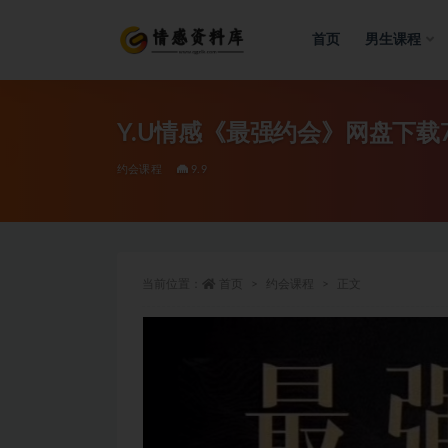
首页
男生课程
全部
Y.U情感《最强约会》网盘下载75
约会课程
9.9
当前位置：
首页
约会课程
正文