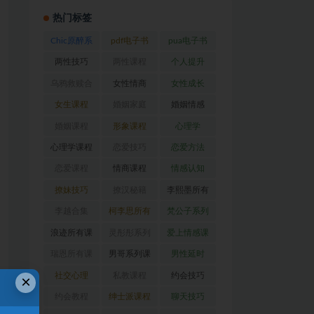
热门标签
Chic原醉系
pdf电子书
pua电子书
列
(47)
(369)
(316)
两性技巧
两性课程
个人提升
(26)
(194)
(27)
乌鸦救赎合
女性情商
女性成长
集
(42)
(22)
(39)
女生课程
婚姻家庭
婚姻情感
(117)
(56)
(30)
婚姻课程
形象课程
心理学
(54)
(38)
(128)
心理学课程
恋爱技巧
恋爱方法
(81)
(92)
(88)
恋爱课程
情商课程
情感认知
(54)
(62)
(22)
撩妹技巧
撩汉秘籍
李熙墨所有
(63)
(31)
课程
(24)
李越合集
柯李思所有
梵公子系列
(23)
课程
(31)
(31)
浪迹所有课
灵彤彤系列
爱上情感课
程
(68)
(26)
程
(34)
瑞恩所有课
男哥系列课
男性延时
程
(26)
程
(30)
(26)
社交心理
私教课程
约会技巧
×
(67)
(80)
(41)
约会教程
绅士派课程
聊天技巧