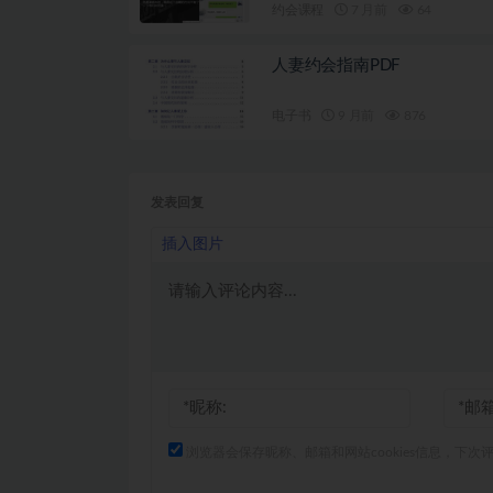
约会课程
7 月前
64
人妻约会指南PDF
电子书
9 月前
876
发表回复
插入图片
浏览器会保存昵称、邮箱和网站cookies信息，下次