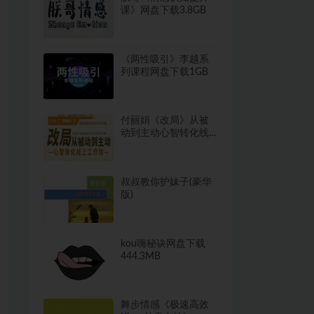
课》网盘下载3.8GB
《两性吸引》李越系
列课程网盘下载1GB
付丽娟《改局》从被
动到主动心智转化线
上工作坊
叔叔教你护妹子(豪华
版)
kou嗨秘诀网盘下载
444.3MB
舞步情感《极速高效