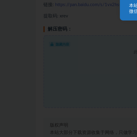
链接:
https://pan.baidu.com/s/1vx2hs-FEfC
本
微信
提取码: xrev
解压密码：
隐藏内容
版权声明
本站大部分下载资源收集于网络，只做学习