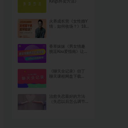
Kings外卖方法》
火养成长营《女性婚Y
情，如何收场？》18
节音频
香草妹妹《男女情趣
挑逗Kou爱指南》让你
从小白练成妖孽2.1GB
《聊天全记录》但丁
聊天课程网盘下载
223.6MB
治愈失恋最好的方法
（失恋以后怎么调节
心理）