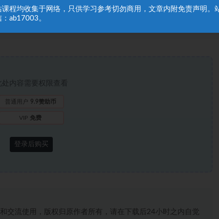
Cn9fy3UDxv9A
站课程均收集于网络，只供学习参考切勿商用，文章内附免责声明。
：ab17003。
此处内容需要权限查看
普通用户
9.9赞助币
VIP
免费
登录后购买
和交流使用，版权归原作者所有，请在下载后24小时之内自觉