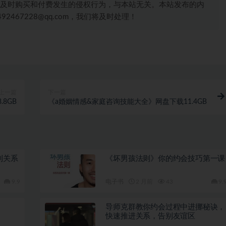
及时购买和付费发生的侵权行为，与本站无关。本站发布的内
467228@qq.com，我们将及时处理！
上一篇
下一篇
8GB
《a婚姻情感&家庭咨询技能大全》网盘下载11.4GB
到关系
《坏男孩法则》你的约会技巧第一课
9.9
电子书
2 月前
43
9.
导师克群教你约会过程中进挪秘诀，
快速推进关系，告别友谊区