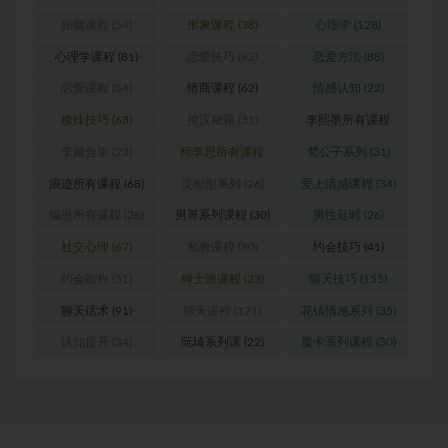
婚姻课程
(54)
形象课程
(38)
心理学
(128)
心理学课程
(81)
恋爱技巧
(92)
恋爱方法
(88)
恋爱课程
(54)
情商课程
(62)
情感认知
(22)
撩妹技巧
(63)
撩汉秘籍
(31)
李熙墨所有课程
(24)
李越合集
(23)
柯李思所有课程
梵公子系列
(31)
(31)
浪迹所有课程
(68)
灵彤彤系列
(26)
爱上情感课程
(34)
瑞恩所有课程
(26)
男哥系列课程
(30)
男性延时
(26)
社交心理
(67)
私教课程
(80)
约会技巧
(41)
约会教程
(51)
绅士派课程
(23)
聊天技巧
(155)
聊天话术
(91)
聊天课程
(171)
花镇情感系列
(35)
认知提升
(34)
阮琦系列课
(22)
魔卡系列课程
(30)