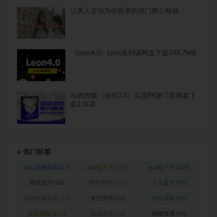
让男人主动为你投资的独门撩心秘籍
《Leon4.0》Leon系列课网盘下载746.7MB
乌鸦救赎《连招3.0》实战PK赛门票网盘下
载2.3GB
热门标签
Chic原醉系列
(47)
pdf电子书
(372)
pua电子书
(318)
两性技巧
(26)
两性课程
(194)
个人提升
(29)
乌鸦救赎合集
(42)
女性情商
(22)
女性成长
(39)
女生课程
(117)
婚姻家庭
(56)
婚姻情感
(30)