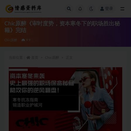
登录
全部
Chic原醉《审时度势，资本寒冬下的职场胜出秘
籍》完结
Chic原醉
9.9
当前位置：
首页
Chic原醉
正文