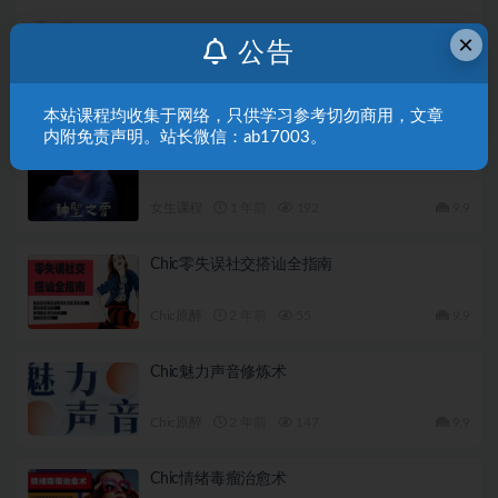
下一篇
×
公告
Chic原醉《如何让直男秒懂你的话外音》完结
相关文章
本站课程均收集于网络，只供学习参考切勿商用，文章
内附免责声明。站长微信：ab17003。
Chris《神圣之爱》网盘下载146.3MB
女生课程
1 年前
192
9.9
Chic零失误社交搭讪全指南
Chic原醉
2 年前
55
9.9
Chic魅力声音修炼术
Chic原醉
2 年前
147
9.9
Chic情绪毒瘤治愈术