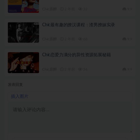
Chic原醉
2 年前
32
9.9
Chic最有趣的撩汉课程：渣男撩妹实录
Chic原醉
2 年前
68
9.9
Chic恋爱力满分的异性资源拓展秘籍
Chic原醉
2 年前
36
9.9
发表回复
插入图片