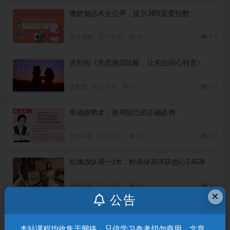
撒娇魅惑术全公开，提升38%宠爱指数
女生课程
2 年前
35
9.9
灵彤彤《失恋挽回攻略，让前任回心转意》
灵彤彤
2 年前
40
9.9
幸福撩男术，撩男悦己的正确姿势
女生课程
2 年前
38
9.9
欲擒故纵调一J术，秒杀绿茶俘获他心2.4GB
女生课程
2 年前
40
9.9
×
公告
灵彤彤《掌握男人大法：深挖男人心，从男人
鱼望入手，让他从此离不开你》完结
本站课程均收集于网络，只供学习参考切勿商用，文章