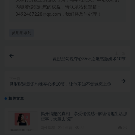
内容若侵犯到您的权益，请联系站长邮箱：
3492467228@qq.com，我们将及时处理！
灵彤彤系列
上一篇
灵彤彤勾魂夺心36计之魅惑撒娇术10节
下一篇
灵彤彤潜意识勾魂夺心术10节，让他不知不觉迷恋上你
相关文章
揭开情趣的真相，享受愉悦感—解读情趣生活那
些事，大胆去“爱”
两性课程
2 年前
52
9.9