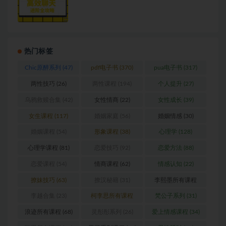
热门标签
Chic原醉系列
(47)
pdf电子书
(370)
pua电子书
(317)
两性技巧
(26)
两性课程
(194)
个人提升
(27)
乌鸦救赎合集
(42)
女性情商
(22)
女性成长
(39)
女生课程
(117)
婚姻家庭
(56)
婚姻情感
(30)
婚姻课程
(54)
形象课程
(38)
心理学
(128)
心理学课程
(81)
恋爱技巧
(92)
恋爱方法
(88)
恋爱课程
(54)
情商课程
(62)
情感认知
(22)
撩妹技巧
(63)
撩汉秘籍
(31)
李熙墨所有课程
(24)
李越合集
(23)
柯李思所有课程
梵公子系列
(31)
(31)
浪迹所有课程
(68)
灵彤彤系列
(26)
爱上情感课程
(34)