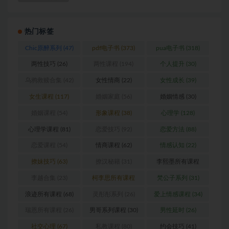
热门标签
Chic原醉系列
(47)
pdf电子书
(373)
pua电子书
(318)
两性技巧
(26)
两性课程
(194)
个人提升
(30)
乌鸦救赎合集
(42)
女性情商
(22)
女性成长
(39)
女生课程
(117)
婚姻家庭
(56)
婚姻情感
(30)
婚姻课程
(54)
形象课程
(38)
心理学
(128)
心理学课程
(81)
恋爱技巧
(92)
恋爱方法
(88)
恋爱课程
(54)
情商课程
(62)
情感认知
(22)
撩妹技巧
(63)
撩汉秘籍
(31)
李熙墨所有课程
(24)
李越合集
(23)
柯李思所有课程
梵公子系列
(31)
(31)
浪迹所有课程
(68)
灵彤彤系列
(26)
爱上情感课程
(34)
瑞恩所有课程
(26)
男哥系列课程
(30)
男性延时
(26)
社交心理
(67)
私教课程
(80)
约会技巧
(41)