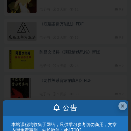
电子书
2 天前
12
9.9
《底层逻辑万能法》PDF
电子书
2 天前
13
9.9
陈昌文书籍《顶级情感思维》新版
电子书
4 天前
23
9.9
《两性关系背后的真相》PDF
电子书
1 周前
33
9.9
×
公告
《高情商恋爱100课》PDF
电子书
1 周前
50
9.9
本站课程均收集于网络，只供学习参考切勿商用，文章
内附免责声明。站长微信：ab17003。