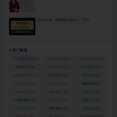
余生私教《网聊速约技术》15节
热门标签
Chic原醉系列
(47)
pdf电子书
(370)
pua电子书
(317)
两性技巧
(26)
两性课程
(194)
个人提升
(27)
乌鸦救赎合集
(42)
女性情商
(22)
女性成长
(39)
女生课程
(117)
婚姻家庭
(56)
婚姻情感
(30)
婚姻课程
(54)
形象课程
(38)
心理学
(128)
心理学课程
(81)
恋爱技巧
(92)
恋爱方法
(88)
恋爱课程
(54)
情商课程
(62)
情感认知
(22)
撩妹技巧
(63)
撩汉秘籍
(31)
李熙墨所有课程