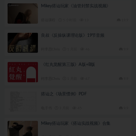
Mikey搭讪玩家《油管封禁实战视频》
搭讪课程
5 小时前
13
19.9
良叔《反操纵课理论版》19节音频
柯李思Chris
1 月前
46
9.9
《红丸觉醒第三版》A版+B版
柯李思Chris
1 月前
67
9.9
搭讪之《场景惯例》PDF
电子书
3 月前
45
9.9
Mikey搭讪玩家《搭讪实战视频》合集