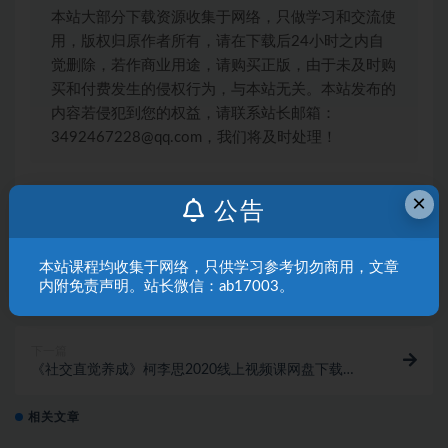
本站大部分下载资源收集于网络，只做学习和交流使
用，版权归原作者所有，请在下载后24小时之内自
觉删除，若作商业用途，请购买正版，由于未及时购
买和付费发生的侵权行为，与本站无关。本站发布的
内容若侵犯到您的权益，请联系站长邮箱：
3492467228@qq.com，我们将及时处理！
×
搭讪大师TV
搭讪技巧
柯李思所有课程
公告
本站课程均收集于网络，只供学习参考切勿商用，文章
上一篇
《现场游戏大师1.0》陈大力完整版视频课网盘下载
内附免责声明。站长微信：ab17003。
9.5GB
下一篇
《社交直觉养成》柯李思2020线上视频课网盘下载
863.7MB
相关文章