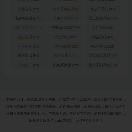
(24)
李越合集
(23)
柯李思所有课程
梵公子系列
(31)
(31)
浪迹所有课程
(68)
灵彤彤系列
(26)
爱上情感课程
(34)
瑞恩所有课程
(26)
男哥系列课程
(30)
男性延时
(26)
社交心理
(67)
私教课程
(80)
约会技巧
(41)
约会教程
(51)
绅士派课程
(23)
聊天技巧
(155)
聊天话术
(91)
聊天课程
(171)
花镇情感系列
(35)
认知提升
(33)
阮琦系列课
(22)
魔卡系列课程
(30)
本站大部分下载资源收集于网络，只做学习和交流使用，版权归原作者所有，
请在下载后24小时之内自觉删除，若作商业用途，请购买正版，由于未及时购
买和付费发生的侵权行为，与本站无关。本站发布的内容若侵犯到您的权益，
请联系客服微信：ab17003，我们将及时处理！