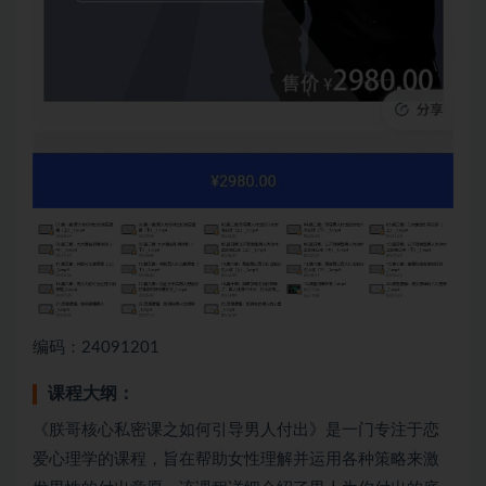
编码：24091201
课程大纲：
《朕哥核心私密课之如何引导男人付出》是一门专注于恋
爱心理学的课程，旨在帮助女性理解并运用各种策略来激