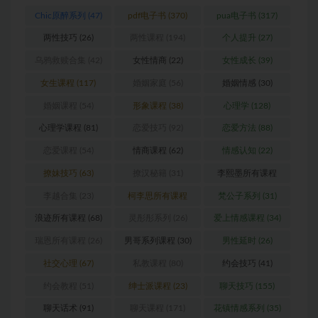
Chic原醉系列
(47)
pdf电子书
(370)
pua电子书
(317)
两性技巧
(26)
两性课程
(194)
个人提升
(27)
乌鸦救赎合集
(42)
女性情商
(22)
女性成长
(39)
女生课程
(117)
婚姻家庭
(56)
婚姻情感
(30)
婚姻课程
(54)
形象课程
(38)
心理学
(128)
心理学课程
(81)
恋爱技巧
(92)
恋爱方法
(88)
恋爱课程
(54)
情商课程
(62)
情感认知
(22)
撩妹技巧
(63)
撩汉秘籍
(31)
李熙墨所有课程
(24)
李越合集
(23)
柯李思所有课程
梵公子系列
(31)
(31)
浪迹所有课程
(68)
灵彤彤系列
(26)
爱上情感课程
(34)
瑞恩所有课程
(26)
男哥系列课程
(30)
男性延时
(26)
社交心理
(67)
私教课程
(80)
约会技巧
(41)
约会教程
(51)
绅士派课程
(23)
聊天技巧
(155)
聊天话术
(91)
聊天课程
(171)
花镇情感系列
(35)