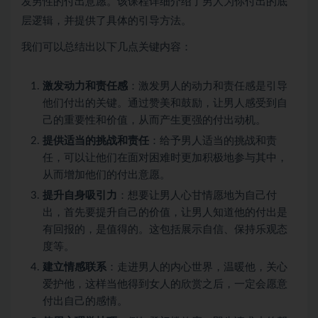
发男性的付出意愿。该课程详细介绍了男人为你付出的底
层逻辑，并提供了具体的引导方法。
我们可以总结出以下几点关键内容：
激发动力和责任感
：激发男人的动力和责任感是引导
他们付出的关键。通过赞美和鼓励，让男人感受到自
己的重要性和价值，从而产生更强的付出动机。
提供适当的挑战和责任
：给予男人适当的挑战和责
任，可以让他们在面对困难时更加积极地参与其中，
从而增加他们的付出意愿。
提升自身吸引力
：想要让男人心甘情愿地为自己付
出，首先要提升自己的价值，让男人知道他的付出是
有回报的，是值得的。这包括展示自信、保持乐观态
度等。
建立情感联系
：走进男人的内心世界，温暖他，关心
爱护他，这样当他得到女人的欣赏之后，一定会愿意
付出自己的感情。