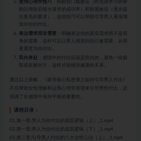
使用心理学技巧
：例如登门槛效应（即先请求小的帮
助以增加后续大请求的成功率）和拆屋效应（逐步提
出更高的要求），这些技巧可以帮助引导男人逐渐增
加对你的付出。
表达需求而非需要
：明确表达你的真实需求而不是简
单的需要，这样可以让男人感觉到自己被需要，从而
更愿意为你付出。
双向奔赴
：感情中的付出应该是双向的，避免一味索
取或依赖对方，这样才能维持健康的关系。
通过以上策略，《朕哥核心私密课之如何引导男人付出》
不仅帮助女性理解和运用心理学原理来引导男性付出，还
强调了在感情中保持平衡的重要性。
课程目录：
01.第一章.男人为你付出的底层逻辑（上）_1.mp4
02.第一章;男人为你付出的底层逻辑（下）_1.mp4
03.第二章;引导男人付出的八大女性心法（上）_1.mp4