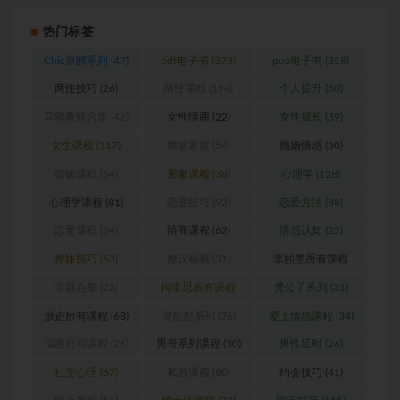
热门标签
Chic原醉系列
(47)
pdf电子书
(373)
pua电子书
(318)
两性技巧
(26)
两性课程
(194)
个人提升
(30)
乌鸦救赎合集
(42)
女性情商
(22)
女性成长
(39)
女生课程
(117)
婚姻家庭
(56)
婚姻情感
(30)
婚姻课程
(54)
形象课程
(38)
心理学
(128)
心理学课程
(81)
恋爱技巧
(92)
恋爱方法
(88)
恋爱课程
(54)
情商课程
(62)
情感认知
(22)
撩妹技巧
(63)
撩汉秘籍
(31)
李熙墨所有课程
(24)
李越合集
(23)
柯李思所有课程
梵公子系列
(31)
(31)
浪迹所有课程
(68)
灵彤彤系列
(26)
爱上情感课程
(34)
瑞恩所有课程
(26)
男哥系列课程
(30)
男性延时
(26)
社交心理
(67)
私教课程
(80)
约会技巧
(41)