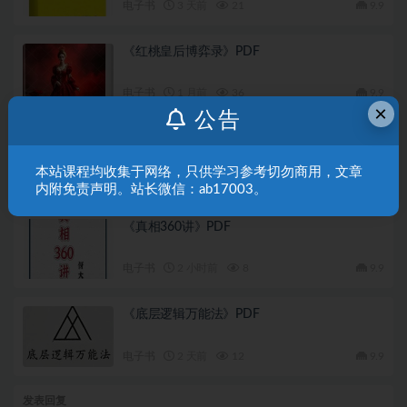
电子书
3 天前
21
9.9
《红桃皇后博弈录》PDF
电子书
1 月前
36
9.9
×
公告
《男人，告别舔狗的本性》PDF
本站课程均收集于网络，只供学习参考切勿商用，文章
电子书
1 月前
31
9.9
内附免责声明。站长微信：ab17003。
《真相360讲》PDF
电子书
2 小时前
8
9.9
《底层逻辑万能法》PDF
电子书
2 天前
12
9.9
发表回复