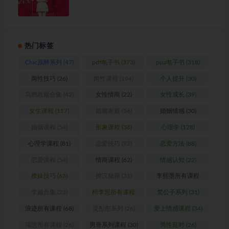
热门标签
Chic原醉系列
(47)
pdf电子书
(373)
pua电子书
(318)
两性技巧
(26)
两性课程
(194)
个人提升
(30)
乌鸦救赎合集
(42)
女性情商
(22)
女性成长
(39)
女生课程
(117)
婚姻家庭
(56)
婚姻情感
(30)
婚姻课程
(54)
形象课程
(38)
心理学
(128)
心理学课程
(81)
恋爱技巧
(92)
恋爱方法
(88)
恋爱课程
(54)
情商课程
(62)
情感认知
(22)
撩妹技巧
(63)
撩汉秘籍
(31)
李熙墨所有课程
(24)
李越合集
(23)
柯李思所有课程
梵公子系列
(31)
(31)
浪迹所有课程
(68)
灵彤彤系列
(26)
爱上情感课程
(34)
瑞恩所有课程
(26)
男哥系列课程
(30)
男性延时
(26)