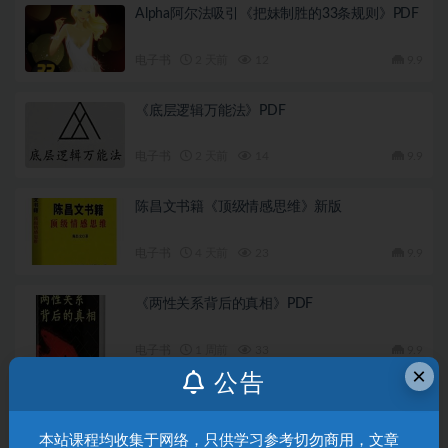
Alpha阿尔法吸引《把妹制胜的33条规则》PDF
电子书
2 天前
12
9.9
《底层逻辑万能法》PDF
电子书
2 天前
14
9.9
陈昌文书籍《顶级情感思维》新版
电子书
4 天前
23
9.9
《两性关系背后的真相》PDF
电子书
1 周前
33
9.9
×
公告
《高情商恋爱100课》PDF
本站课程均收集于网络，只供学习参考切勿商用，文章
电子书
1 周前
50
9.9