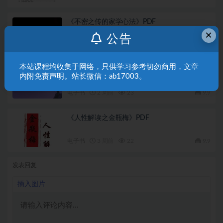
《不密之传的家学心法》PDF
×
公告
电子书
2 周前
36
9.9
本站课程均收集于网络，只供学习参考切勿商用，文章
村西边老王《从一无所有到拥有一切》PDF
内附免责声明。站长微信：ab17003。
电子书
2 周前
23
9.9
《人性解读之金瓶梅》PDF
电子书
3 周前
22
9.9
发表回复
插入图片