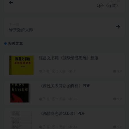
上一篇
Q帝《谋道》
下一篇
绿茶撒娇大师
相关文章
陈昌文书籍《顶级情感思维》新版
电子书
1 天前
7
9.9
《两性关系背后的真相》PDF
电子书
5 天前
28
9.9
《高情商恋爱100课》PDF
电子书
7 天前
44
9.9