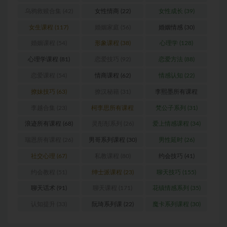
乌鸦救赎合集
(42)
女性情商
(22)
女性成长
(39)
女生课程
(117)
婚姻家庭
(56)
婚姻情感
(30)
婚姻课程
(54)
形象课程
(38)
心理学
(128)
心理学课程
(81)
恋爱技巧
(92)
恋爱方法
(88)
恋爱课程
(54)
情商课程
(62)
情感认知
(22)
撩妹技巧
(63)
撩汉秘籍
(31)
李熙墨所有课程
(24)
李越合集
(23)
柯李思所有课程
梵公子系列
(31)
(31)
浪迹所有课程
(68)
灵彤彤系列
(26)
爱上情感课程
(34)
瑞恩所有课程
(26)
男哥系列课程
(30)
男性延时
(26)
社交心理
(67)
私教课程
(80)
约会技巧
(41)
约会教程
(51)
绅士派课程
(23)
聊天技巧
(155)
聊天话术
(91)
聊天课程
(171)
花镇情感系列
(35)
认知提升
(33)
阮琦系列课
(22)
魔卡系列课程
(30)