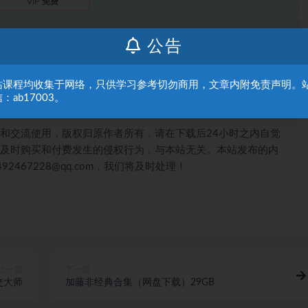
VIP
免费
登录后购买
公告
站课程均收集于网络，只供学习参考切勿商用，文章内附免责声明。
：ab17003。
和交流使用，版权归原作者所有，请在下载后24小时之内自觉
及时购买和付费发生的侵权行为，与本站无关。本站发布的内
467228@qq.com，我们将及时处理！
上一篇
下一篇
交大师
加藤非经典合集（网盘下载）29GB