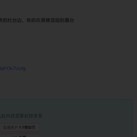
pUpYYJk7UuYg
此处内容需要权限查看
普通用户
9.9赞助币