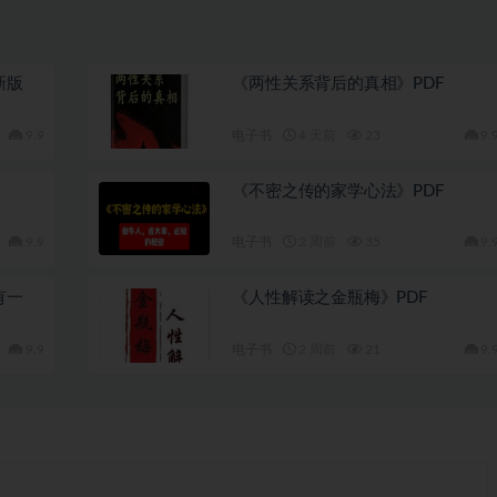
新版
《两性关系背后的真相》PDF
9.9
电子书
4 天前
23
9.
《不密之传的家学心法》PDF
9.9
电子书
2 周前
35
9.
有一
《人性解读之金瓶梅》PDF
9.9
电子书
2 周前
21
9.