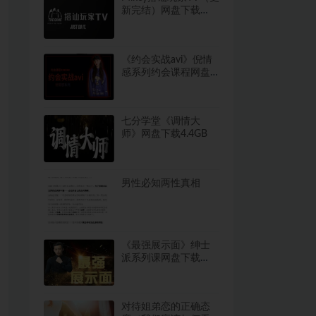
新完结）网盘下载
11.8GB
《约会实战avi》倪情
感系列约会课程网盘
下载3.2GB
七分学堂《调情大
师》网盘下载4.4GB
男性必知两性真相
《最强展示面》绅士
派系列课网盘下载
1.1GB
对待姐弟恋的正确态