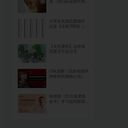
度（我们应该如何看
待姐弟恋）
大学生长期恋爱聊天
记录【全套700张（实
际669）】网盘下载
332.8MB
【女生课程】这样谈
恋爱才不会分手
Chic原醉《高阶校园男
神收割机修炼心法》
钱维德《21天真爱炼
金术》学习如何获得
高质量亲密关系