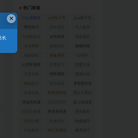
热门标签
×
Chic原醉系
pdf电子书
pua电子书
列
(47)
(370)
(317)
两性技巧
两性课程
个人提升
(26)
(194)
(27)
乌鸦救赎合
女性情商
女性成长
站长
集
(42)
(22)
(39)
女生课程
婚姻家庭
婚姻情感
(117)
(56)
(30)
婚姻课程
形象课程
心理学
(54)
(38)
(128)
心理学课程
恋爱技巧
恋爱方法
(81)
(92)
(88)
恋爱课程
情商课程
情感认知
(54)
(62)
(22)
撩妹技巧
撩汉秘籍
李熙墨所有
(63)
(31)
课程
(24)
李越合集
柯李思所有
梵公子系列
(23)
课程
(31)
(31)
浪迹所有课
灵彤彤系列
爱上情感课
程
(68)
(26)
程
(34)
瑞恩所有课
男哥系列课
男性延时
程
(26)
程
(30)
(26)
社交心理
私教课程
约会技巧
(67)
(80)
(41)
约会教程
绅士派课程
聊天技巧