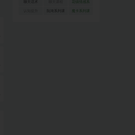
(51)
(23)
(155)
聊天话术
聊天课程
花镇情感系
(91)
(171)
列
(35)
认知提升
阮琦系列课
魔卡系列课
(33)
(22)
程
(30)
9
9
9