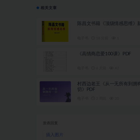
相关文章
陈昌文书籍《顶级情感思维》
电子书
18 分前
1
《高情商恋爱100课》PDF
电子书
6 天前
42
村西边老王《从一无所有到拥
切》PDF
电子书
2 周前
20
发表回复
插入图片