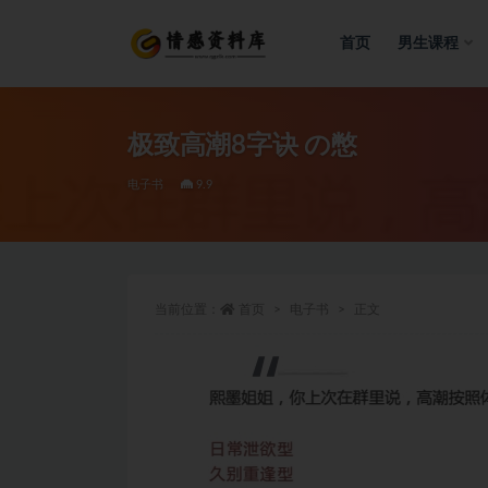
首页
男生课程
全部
极致高潮8字诀 の憋
电子书
9.9
当前位置：
首页
电子书
正文