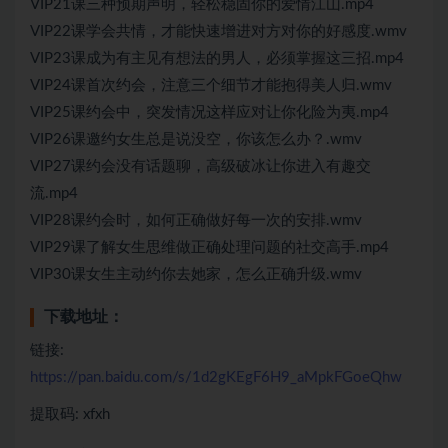
VIP21课三种预期声明，轻松稳固你的爱情江山.mp4
VIP22课学会共情，才能快速增进对方对你的好感度.wmv
VIP23课成为有主见有想法的男人，必须掌握这三招.mp4
VIP24课首次约会，注意三个细节才能抱得美人归.wmv
VIP25课约会中，突发情况这样应对让你化险为夷.mp4
VIP26课邀约女生总是说没空，你该怎么办？.wmv
VIP27课约会没有话题聊，高级破冰让你进入有趣交
流.mp4
VIP28课约会时，如何正确做好每一次的安排.wmv
VIP29课了解女生思维做正确处理问题的社交高手.mp4
VIP30课女生主动约你去她家，怎么正确升级.wmv
下载地址：
链接:
https://pan.baidu.com/s/1d2gKEgF6H9_aMpkFGoeQhw
提取码: xfxh