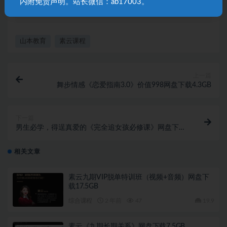
内附免责声明。站长微信：ab17003。
3492467228@qq.com，我们将及时处理！
山本教育
素云课程
上一篇
舞步情感《恋爱指南3.0》价值998网盘下载4.3GB
下一篇
男生必学，得逞真爱的《完全追女孩必修课》网盘下载
876MB
相关文章
素云九期VIP脱单特训班（视频+音频）网盘下
载17.5GB
综合课程
2 年前
47
19.9
素云《九期长期关系》网盘下载7.5GB