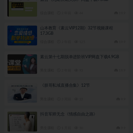
综合课程
2 年前
44
19.9
山本教育《素云VIP12期》32节视频课程
17.3GB
综合课程
2 年前
125
19.9
素云第十七期脱单进阶班VIP网盘下载4.9GB
男生课程
2 年前
93
19.9
《朕哥私域直播合集》12节
男生课程
3 周前
22
9.9
抖音军师无念《情感自由之路》
男生课程
1 月前
50
9.9