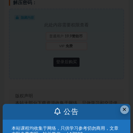
解压密码：
隐藏内容
此处内容需要权限查看
普通用户
19.9赞助币
VIP
免费
登录后购买
版权声明
本站大部分下载资源收集于网络，只做学习和交流使
×
用，版权归原作者所有，请在下载后24小时之内自
公告
觉删除，若作商业用途，请购买正版，由于未及时购
买和付费发生的侵权行为，与本站无关。本站发布的
本站课程均收集于网络，只供学习参考切勿商用，文章
内容若侵犯到您的权益，请联系站长邮箱：