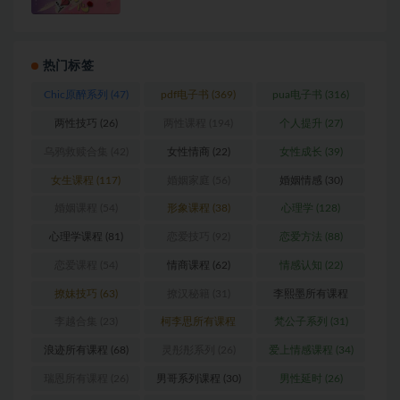
热门标签
Chic原醉系列
(47)
pdf电子书
(369)
pua电子书
(316)
两性技巧
(26)
两性课程
(194)
个人提升
(27)
乌鸦救赎合集
(42)
女性情商
(22)
女性成长
(39)
女生课程
(117)
婚姻家庭
(56)
婚姻情感
(30)
婚姻课程
(54)
形象课程
(38)
心理学
(128)
心理学课程
(81)
恋爱技巧
(92)
恋爱方法
(88)
恋爱课程
(54)
情商课程
(62)
情感认知
(22)
撩妹技巧
(63)
撩汉秘籍
(31)
李熙墨所有课程
(24)
李越合集
(23)
柯李思所有课程
梵公子系列
(31)
(31)
浪迹所有课程
(68)
灵彤彤系列
(26)
爱上情感课程
(34)
瑞恩所有课程
(26)
男哥系列课程
(30)
男性延时
(26)