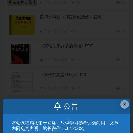
电子书
1 天前
12
9.9
陈昌文书籍《顶级情感思维》新版
电子书
2 天前
11
9.9
《两性关系背后的真相》PDF
电子书
6 天前
29
9.9
《高情商恋爱100课》PDF
电子书
1 周前
45
9.9
×
《不密之传的家学心法》PDF
公告
电子书
2 周前
38
9.9
本站课程均收集于网络，只供学习参考切勿商用，文章
内附免责声明。站长微信：ab17003。
发表回复