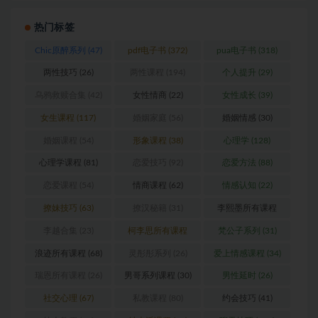
热门标签
Chic原醉系列
(47)
pdf电子书
(372)
pua电子书
(318)
两性技巧
(26)
两性课程
(194)
个人提升
(29)
乌鸦救赎合集
(42)
女性情商
(22)
女性成长
(39)
女生课程
(117)
婚姻家庭
(56)
婚姻情感
(30)
婚姻课程
(54)
形象课程
(38)
心理学
(128)
心理学课程
(81)
恋爱技巧
(92)
恋爱方法
(88)
恋爱课程
(54)
情商课程
(62)
情感认知
(22)
撩妹技巧
(63)
撩汉秘籍
(31)
李熙墨所有课程
(24)
李越合集
(23)
柯李思所有课程
梵公子系列
(31)
(31)
浪迹所有课程
(68)
灵彤彤系列
(26)
爱上情感课程
(34)
瑞恩所有课程
(26)
男哥系列课程
(30)
男性延时
(26)
社交心理
(67)
私教课程
(80)
约会技巧
(41)