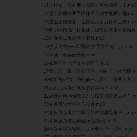
11这样做，你的朋友圈就会变得高大上！.mp3
12这么在朋友圈里跟妹子互动才能吸引她.mp3
13这么发朋友圈，让她聊天前就喜欢上你.mp3
14明明像情侣一样相处，但是她就是不肯给你承
15约女生出来的基本流程.mp3
16学会邀约——从“网友”变男友的第一步.mp3
17导师约会案例分析.mp3
18如何优雅地吃女生的醋？.mp3
19稳！准！狠！社交软件上的妹子这样套路.m
20偷偷告诉你：约会前一定要带上这些装备.m
21她说让你等你就真的要等吗？.mp3
22身处两地的暧昧关系，该前进还是后退？.m
23如何引导女生对你投资.mp3
24如何避免跟女生聊天的时候总是查户口.mp3
25如何避免被女神当作“提款机”.mp3
26让女神和你暧昧，只需要一个小游戏.mp3