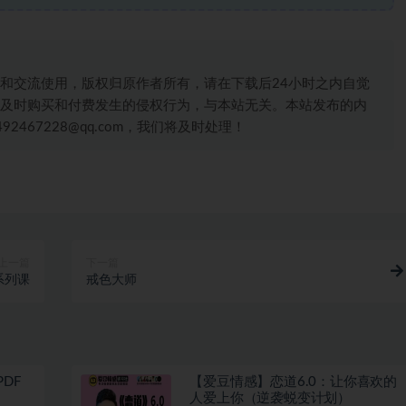
和交流使用，版权归原作者所有，请在下载后24小时之内自觉
及时购买和付费发生的侵权行为，与本站无关。本站发布的内
467228@qq.com，我们将及时处理！
上一篇
下一篇
系列课
戒色大师
DF
【爱豆情感】恋道6.0：让你喜欢的
人爱上你（逆袭蜕变计划）