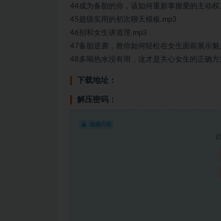
44成为备胎的你，该如何重新掌握爱的主动权.
45超级实用的初次聊天模板.mp3
46别和女生讲道理.mp3
47备胎逆袭，教你如何轻松在女生面前展示魅力
48多喝热水没有用，这才是关心女生的正确方式
下载地址：
解压密码：
隐藏内容