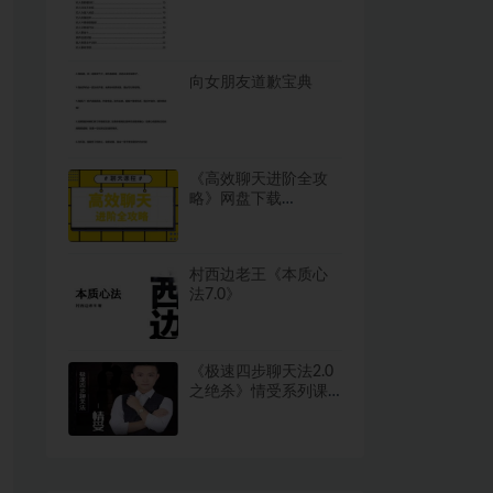
向女朋友道歉宝典
《高效聊天进阶全攻
略》网盘下载
215.1MB
村西边老王《本质心
法7.0》
《极速四步聊天法2.0
之绝杀》情受系列课
网盘下载2.6GB