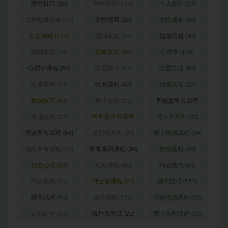
两性技巧
(26)
两性课程
(194)
个人提升
(27)
乌鸦救赎合集
(42)
女性情商
(22)
女性成长
(39)
女生课程
(117)
婚姻家庭
(56)
婚姻情感
(30)
婚姻课程
(54)
形象课程
(38)
心理学
(128)
心理学课程
(81)
恋爱技巧
(92)
恋爱方法
(88)
恋爱课程
(54)
情商课程
(62)
情感认知
(22)
撩妹技巧
(63)
撩汉秘籍
(31)
李熙墨所有课程
(24)
李越合集
(23)
柯李思所有课程
梵公子系列
(31)
(31)
浪迹所有课程
(68)
灵彤彤系列
(26)
爱上情感课程
(34)
瑞恩所有课程
(26)
男哥系列课程
(30)
男性延时
(26)
社交心理
(67)
私教课程
(80)
约会技巧
(41)
约会教程
(51)
绅士派课程
(23)
聊天技巧
(155)
聊天话术
(91)
聊天课程
(171)
花镇情感系列
(35)
认知提升
(33)
阮琦系列课
(22)
魔卡系列课程
(30)