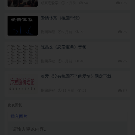
成真恋爱学
7 月前
54
19.9
爱情体系《挽回学院》
挽回课程
9 月前
53
9.9
陈昌文《恋爱宝典》音频
挽回课程
8 月前
48
9.9
冷爱《没有挽回不了的爱情》网盘下载
挽回课程
11 月前
51
9.9
发表回复
插入图片