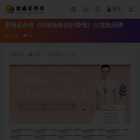
登录
全部
爱情必杀技《快速挽救你的爱情》10堂挽回课
挽回课程
9.9
当前位置：
首页
挽回课程
正文