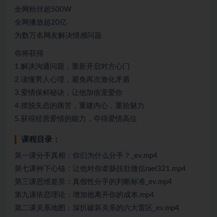
全网粉丝超500W
全网播放超20亿
为数万名网友解决情感问题
你将获得
1.解决沟通问题，重新开启对方心门
2.读懂男人心理，避免再次激化矛盾
3.爱情保鲜秘诀，让他加倍宠爱你
4.摆脱失恋的痛苦，重建内心，重拾魅力
5.获得经营爱情的能力，夺得爱情高位
课程目录：
第一课分手真相：你们为什么分手？_ev.mp4
第七课种下心锚：让他对你牵肠挂肚微信rael321.mp4
第三课思维差异：真假性分手的判断标准_ev.mp4
第九课依恋理论：增加他离开你的成本.mp4
第二课关系地图：深扒破坏关系的六大雷区_ev.mp4