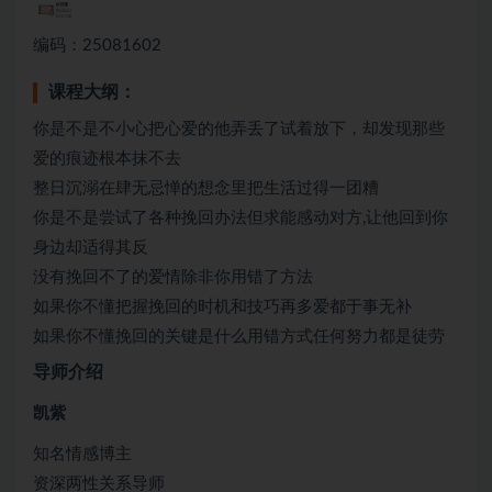
编码：25081602
课程大纲：
你是不是不小心把心爱的他弄丢了试着放下，却发现那些
爱的痕迹根本抹不去
整日沉溺在肆无忌惮的想念里把生活过得一团糟
你是不是尝试了各种挽回办法但求能感动对方,让他回到你
身边却适得其反
没有挽回不了的爱情除非你用错了方法
如果你不懂把握挽回的时机和技巧再多爱都于事无补
如果你不懂挽回的关键是什么用错方式任何努力都是徒劳
导师介绍
凯紫
知名情感博主
资深两性关系导师