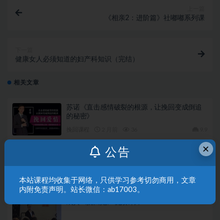
上一篇
《相亲2：进阶篇》社嘟嘟系列课
下一篇
健康女人必须知道的妇产科知识（完结）
相关文章
苏诺《直击感情破裂的根源，让挽回变成倒追
的秘密》
挽回课程
2 月前
36
9.9
×
公告
恋爱心理学：挽回过程中沟通的艺术
挽回课程
7 月前
39
9.9
本站课程均收集于网络，只供学习参考切勿商用，文章
内附免责声明。站长微信：ab17003。
成真《挽回她》视频碎片