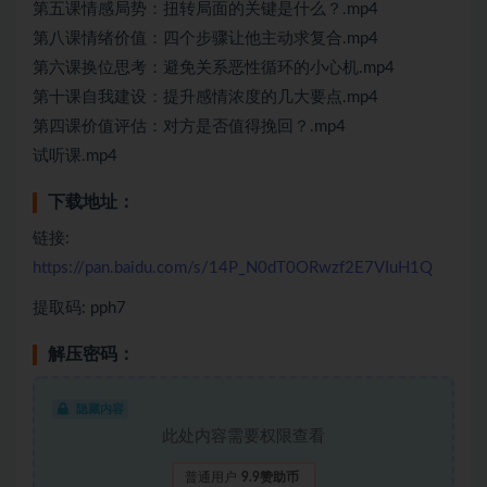
第五课情感局势：扭转局面的关键是什么？.mp4
第八课情绪价值：四个步骤让他主动求复合.mp4
第六课换位思考：避免关系恶性循环的小心机.mp4
第十课自我建设：提升感情浓度的几大要点.mp4
第四课价值评估：对方是否值得挽回？.mp4
试听课.mp4
下载地址：
链接:
https://pan.baidu.com/s/14P_N0dT0ORwzf2E7VIuH1Q
提取码: pph7
解压密码：
隐藏内容
此处内容需要权限查看
普通用户
9.9赞助币