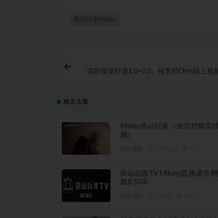
搭讪玩家mikey
『高阶框架打造1.0+2.0』柯李思Chris线上
盘下载1
相关文章
Mikey搭讪玩家《油管封禁实
频》
搭讪课程
3 小时前
9
搭讪玩家TV Mikey(直播课堂)网盘下
载8.5GB
搭讪课程
2 年前
670