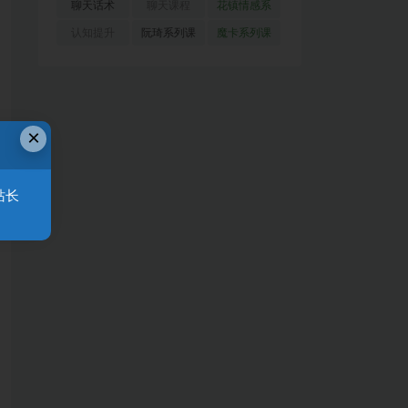
(51)
(23)
(155)
聊天话术
聊天课程
花镇情感系
(91)
(171)
列
(35)
认知提升
阮琦系列课
魔卡系列课
(33)
(22)
程
(30)
×
站长