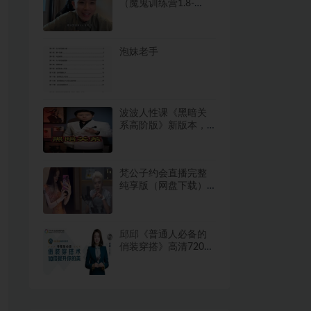
（魔鬼训练营1.8-
1.11）网盘下载
11.7GB
泡妹老手
波波人性课《黑暗关
系高阶版》新版本，
核心技术，高手必修
课网盘下载8.4GB
梵公子约会直播完整
纯享版（网盘下载）
18.4GB
邱邱《普通人必备的
俏装穿搭》高清720网
盘下载955.3MB