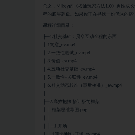
总之，Mikey的《搭讪玩家方法1.0》男
程的底层逻辑。如果你正在寻找一份优秀的搭
课程详细目录：
├─1.社交基础：贯穿互动全程的东西
│ 1简意_ev.mp4
│ 2.一致性测试_ev.mp4
│ 3.价值_ev.mp4
│ 4.五项社交基础_ev.mp4
│ 5.一致性+关联性_ev.mp4
│ 6.社交动态校准（事后校准）_ev.mp4
│
├─2.高效把妹 搭讪极简框架
│ │ 框架思维导图.png
│ │
│ ├─1.开场
│ │ 1筛选地图-开场_ev.mp4