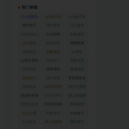
热门标签
Chic原醉系
pdf电子书
pua电子书
列
(47)
(370)
(317)
两性技巧
两性课程
个人提升
(26)
(194)
(27)
乌鸦救赎合
女性情商
女性成长
集
(42)
(22)
(39)
女生课程
婚姻家庭
婚姻情感
(117)
(56)
(30)
婚姻课程
形象课程
心理学
(54)
(38)
(128)
心理学课程
恋爱技巧
恋爱方法
(81)
(92)
(88)
恋爱课程
情商课程
情感认知
(54)
(62)
(22)
撩妹技巧
撩汉秘籍
李熙墨所有
(63)
(31)
课程
(24)
李越合集
柯李思所有
梵公子系列
(23)
课程
(31)
(31)
浪迹所有课
灵彤彤系列
爱上情感课
程
(68)
(26)
程
(34)
瑞恩所有课
男哥系列课
男性延时
程
(26)
程
(30)
(26)
社交心理
私教课程
约会技巧
(67)
(80)
(41)
约会教程
绅士派课程
聊天技巧