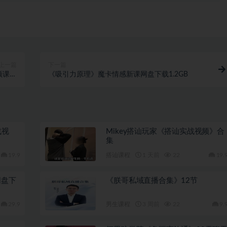
上一篇
下一篇
视频课网
《吸引力原理》魔卡情感新课网盘下载1.2GB
.6GB
战视
Mikey搭讪玩家《搭讪实战视频》合
集
19.9
搭讪课程
1 天前
22
19.
《朕哥私域直播合集》12节
29.9
男生课程
3 周前
22
9.