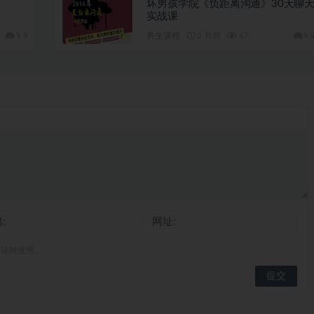
》
坏男孩学院《负距离沟通》30天聊
实战课
9.9
男生课程
2 月前
67
9.
评论时使用。