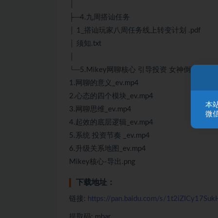
│
├─4.九周搭讪任务
│ 1_搭讪玩家八周任务线上转变计划 .pdf
│ 须知.txt
│
└─5.Mikey网聊核心 引导投资 女神倒追
1.网聊的意义_ev.mp4
2.心态的四个模块_ev.mp4
本
3.网聊思维_ev.mp4
微信
4.起效的底层逻辑_ev.mp4
5.系统 投资节奏 _ev.mp4
6.升级关系地图_ev.mp4
Mikey核心-导出.png
下载地址：
链接:
https://pan.baidu.com/s/1t2iZICy17S
提取码: mbar