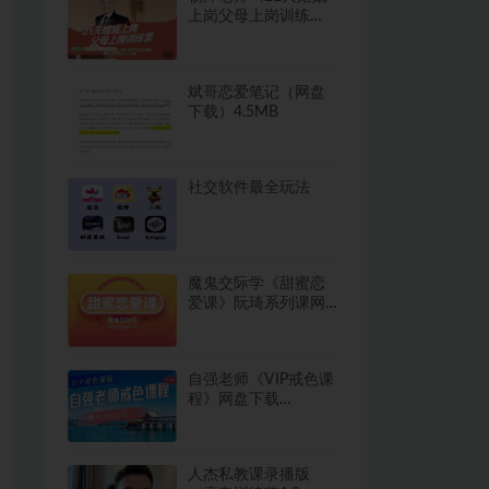
上岗父母上岗训练
营》
斌哥恋爱笔记（网盘
下载）4.5MB
社交软件最全玩法
魔鬼交际学《甜蜜恋
爱课》阮琦系列课网
盘下载1.4GB
自强老师《VIP戒色课
程》网盘下载
500.9MB
人杰私教课录播版