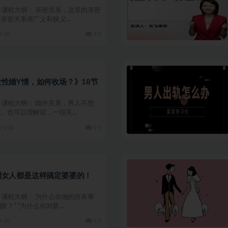
01 课程大纲： 亲密关系，这里的亲密
亲密关系有广义和狭义...
38
9.9
性婚Y情，如何收场？》18节
02 课程大纲： 婚外关系，男人不想
。也可以理解说，一段关...
158
9.9
明女人都是这样搞定婆婆的！
04 课程大纲： 为什么你做的所有事
？” “为什么你对婆...
30
9.9