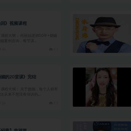
挽回》视频课程
02 课程大纲： 何丽娟老师10年+婚姻
姻案例咨询，每节课...
36
9.9
姻的20堂课》完结
02 课程大纲： 关于婚姻，每个人都有
法从来不愁没有倾诉的...
26
9.9
系经营】幸福篇