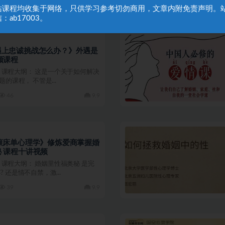
38
9.9
站课程均收集于网络，只供学习参考切勿商用，文章内附免责声明。
：ab17003。
遇上忠诚挑战怎么办？》外遇是
频课程
03 课程大纲： 这是一个关于如何解决
题的课程， 不管是...
46
9.9
滚床单心理学》修炼爱商掌握婚
 课程十讲视频
01 课程大纲： 婚姻里性福奥秘 是完
 还是情不自禁，激...
39
9.9