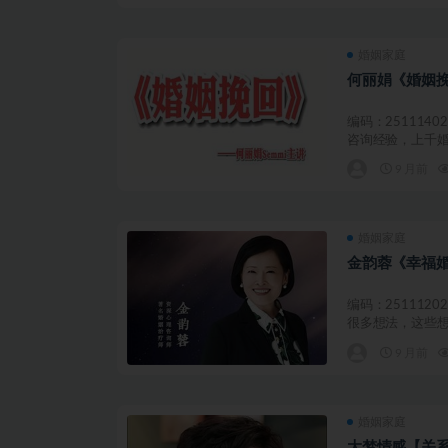
婚姻家庭
何丽娟《婚姻
编码：251114
咨询经验，上千婚
9 月前
婚姻家庭
金韵蓉《幸福婚
编码：251112
很多想法，这些想
9 月前
婚姻家庭
大梦情感【关