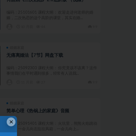
编码：25101601 课程大纲： 欢迎走进何老师的婚
姻，二次热恋的这个高阶的课堂，其实在婚...
10 月前
44
9.9
婚姻家庭
无痛离婚法【7节】网盘下载
编码：25092303 课程大纲： 你究竟该不该离？这件
事情我们在平时遇到很多，经常有人说我...
11 月前
27
9.9
婚姻家庭
简单心理《热锅上的家庭》音频
×
编码：25091401 课程大纲： 火坑里，熊熊火焰跳动
起舞，一会儿向左拉拉风箱，一会儿向上...