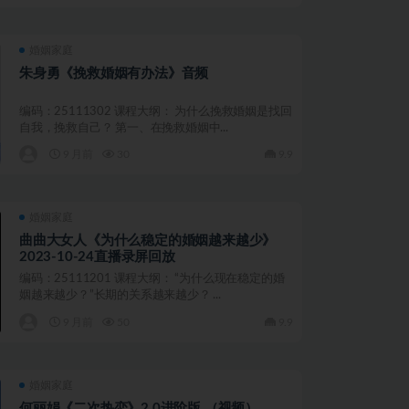
婚姻家庭
朱身勇《挽救婚姻有办法》音频
编码：25111302 课程大纲： 为什么挽救婚姻是找回
自我，挽救自己？ 第一、在挽救婚姻中...
9 月前
30
9.9
婚姻家庭
曲曲大女人《为什么稳定的婚姻越来越少》
2023-10-24直播录屏回放
编码：25111201 课程大纲： “为什么现在稳定的婚
姻越来越少？”长期的关系越来越少？ ...
9 月前
50
9.9
婚姻家庭
何丽娟《二次热恋》2.0进阶版 （视频）