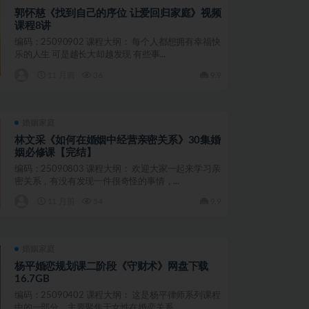
郭怀慈《找到自己的序位 让爱回归家庭》视频
课程8讲
编码：25090902 课程大纲： 每个人都想拥有幸福快
乐的人生 可是越长大却越发现 有些事...
11 月前
36
9.9
婚姻家庭
林文采《如何在婚姻中经营亲密关系》30集婚
姻必修课【完结】
编码：25090803 课程大纲： 欢迎大家一起来学习亲
密关系，有没有发现一件很奇怪的事情，...
11 月前
54
9.9
婚姻家庭
杨平婚恋规划课二阶段《守财术》网盘下载
16.7GB
编码：25090402 课程大纲： 这是杨平律师系列课程
中的一部分，主要聚焦于女性在婚恋关系...