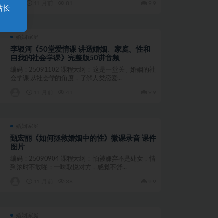
11 月前
81
9.9
站长
婚姻家庭
李银河《50堂爱情课 讲透婚姻、家庭、性和
自我的社会学课》完整版50讲音频
编码：25091102 课程大纲： 这是一堂关于婚姻的社
会学课 从社会学的角度，了解人类恋爱...
11 月前
41
9.9
婚姻家庭
甄宏丽《如何拯救婚姻中的性》微课录音 课件
图片
编码：25090904 课程大纲： 怕被嫌弃不是处女，情
到浓时不敢啪；一味取悦对方，感觉不舒...
11 月前
38
9.9
婚姻家庭