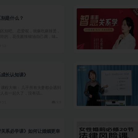
区别是什么？
区别吧。 恋爱呢，就像吃麻辣烫，
吃的，花生酱辣椒油自己调，味...
12
系成长认知课》
01 课程大纲： 几乎所有夫妻都会遇到
人在一起久了，没有话...
51
9.9
密关系必学课》如何让婚姻更幸