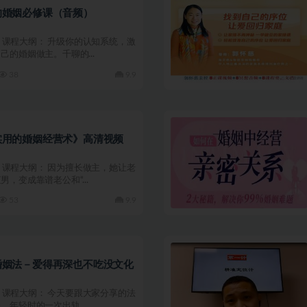
的婚姻必修课（音频）
03 课程大纲： 升级你的认知系统，激
己的婚姻做主。千聊的...
38
9.9
实用的婚姻经营术》高清视频
01 课程大纲： 因为擅长做主，她让老
，变成靠谱老公和“...
53
9.9
婚姻法－爱得再深也不吃没文化
06 课程大纲： 今天要跟大家分享的法
，年轻时的一次出轨，...