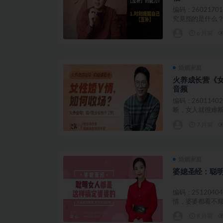
编码：260217
究竟指的是什么？
6 月前
婚姻家庭
火养成长营《女
音频
编码：260114
断，女人就很难断
7 月前
婚姻家庭
婆媳圣经：聪
编码：251204
情，婆婆都看不顺眼
8 月前