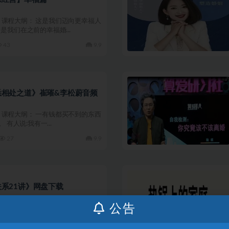
01 课程大纲： 这是我们迈向更幸福人
是我们在之前的幸福婚...
43
9.9
悉相处之道》崔璀&李松蔚音频
02 课程大纲： 一有钱都买不到的东西
 有人说:我有一...
27
9.9
系21讲》网盘下载
公告
04 课程大纲： 欢迎来到《家庭关
陈海贤。 婚姻总是需要...