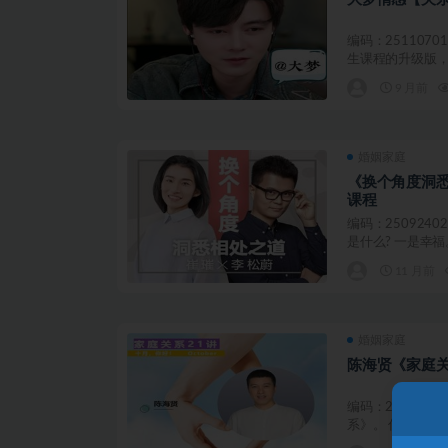
编码：251107
生课程的升级版，
9 月前
婚姻家庭
《换个角度洞
课程
编码：250924
是什么? 一是幸福。
11 月前
婚姻家庭
陈海贤《家庭关
编码：250916
系》。 你好，我是