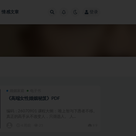
情感文章
登录
婚姻家庭
电子书
《高端女性婚姻秘笈》PDF
编码：26070901 课程大纲： 唯上智与下愚者不移。
真正的高手从不改变人，只筛选人。 人...
4 周前
25
9.9