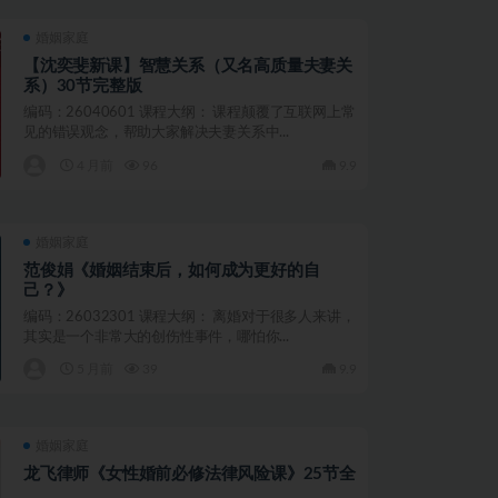
婚姻家庭
【沈奕斐新课】智慧关系（又名高质量夫妻关
系）30节完整版
编码：26040601 课程大纲： 课程颠覆了互联网上常
见的错误观念，帮助大家解决夫妻关系中...
4 月前
96
9.9
婚姻家庭
范俊娟《婚姻结束后，如何成为更好的自
己？》
编码：26032301 课程大纲： 离婚对于很多人来讲，
其实是一个非常大的创伤性事件，哪怕你...
5 月前
39
9.9
婚姻家庭
龙飞律师《女性婚前必修法律风险课》25节全