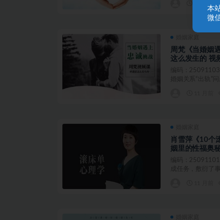
11 月前
本
微信
婚姻家庭
周梵《当婚姻
这么发生的 视
编码：250911
婚姻关系“出轨”问
11 月前
婚姻家庭
肖雪萍《10个
姻里的性福奥秘
编码：250911
成任务，敷衍了事?
11 月前
婚姻家庭