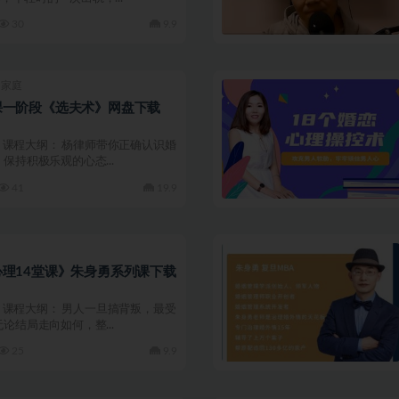
30
9.9
姻家庭
课一阶段《选夫术》网盘下载
01 课程大纲： 杨律师带你正确认识婚
保持积极乐观的心态...
41
19.9
理14堂课》朱身勇系列课下载
03 课程大纲： 男人一旦搞背叛，最受
论结局走向如何，整...
25
9.9