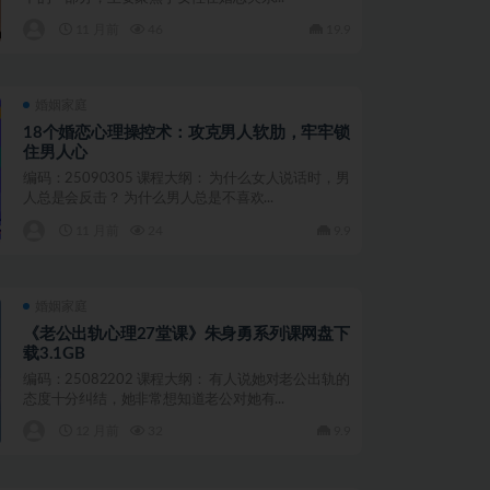
11 月前
46
19.9
婚姻家庭
18个婚恋心理操控术：攻克男人软肋，牢牢锁
住男人心
编码：25090305 课程大纲： 为什么女人说话时，男
人总是会反击？ 为什么男人总是不喜欢...
11 月前
24
9.9
婚姻家庭
《老公出轨心理27堂课》朱身勇系列课网盘下
载3.1GB
编码：25082202 课程大纲： 有人说她对老公出轨的
态度十分纠结，她非常想知道老公对她有...
12 月前
32
9.9