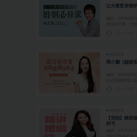
让夫妻更亲密
编码：250909
发你的力量，为自
11 月前
婚姻家庭
周小鹏《超级
编码：250909
公从恐婚的理工直男
11 月前
婚姻家庭
【完结】精讲
的亏
编码：250905
律知识是家庭暴力