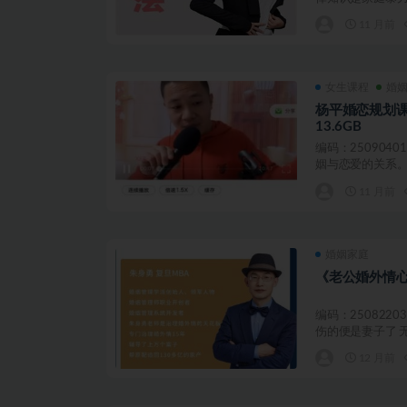
11 月前
女生课程
婚
杨平婚恋规划
13.6GB
编码：250904
姻与恋爱的关系。 
11 月前
婚姻家庭
《老公婚外情心
编码：250822
伤的便是妻子了 无
12 月前