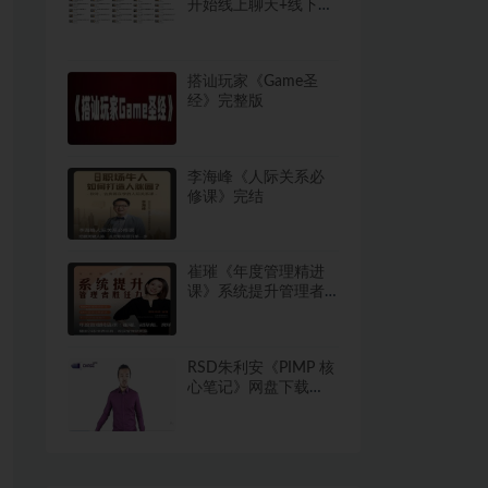
开始线上聊天+线下活
动3GB
搭讪玩家《Game圣
经》完整版
李海峰《人际关系必
修课》完结
崔璀《年度管理精进
课》系统提升管理者
胜任力31节
RSD朱利安《PIMP 核
心笔记》网盘下载
13.1GB