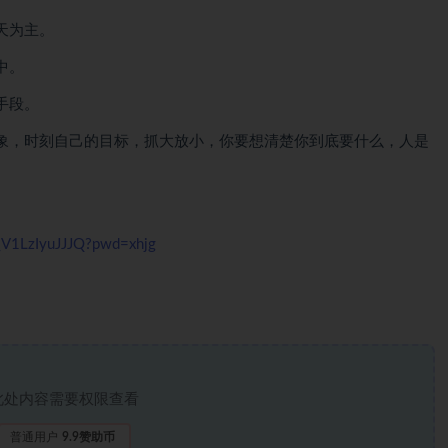
天为主。
中。
手段。
象，时刻自己的目标，抓大放小，你要想清楚你到底要什么，人是
_V1LzIyuJJJQ?pwd=xhjg
此处内容需要权限查看
普通用户
9.9赞助币