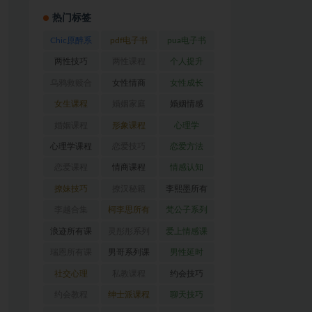
热门标签
Chic原醉系
pdf电子书
pua电子书
列
(47)
(370)
(317)
两性技巧
两性课程
个人提升
(26)
(194)
(27)
乌鸦救赎合
女性情商
女性成长
集
(42)
(22)
(39)
女生课程
婚姻家庭
婚姻情感
(117)
(56)
(30)
婚姻课程
形象课程
心理学
(54)
(38)
(128)
心理学课程
恋爱技巧
恋爱方法
(81)
(92)
(88)
恋爱课程
情商课程
情感认知
(54)
(62)
(22)
撩妹技巧
撩汉秘籍
李熙墨所有
(63)
(31)
课程
(24)
李越合集
柯李思所有
梵公子系列
(23)
课程
(31)
(31)
浪迹所有课
灵彤彤系列
爱上情感课
程
(68)
(26)
程
(34)
瑞恩所有课
男哥系列课
男性延时
程
(26)
程
(30)
(26)
社交心理
私教课程
约会技巧
(67)
(80)
(41)
约会教程
绅士派课程
聊天技巧