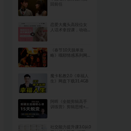
回前任
恋爱大魔头高段位女
人话术拿捏课，动动
嘴占据爱情高位
《春节10天脱单攻
略》哦耶情感系列网
盘下载1.6GB
魔卡私教2.0《幸福人
生》网盘下载31.4GB
阿晖《全能剪辑高手
训练营》剪辑思维+达
芬奇调色+拍摄技巧一
站教学
社交能力提升课3.0从0