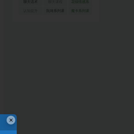
(51)
(23)
(155)
聊天话术
聊天课程
花镇情感系
(91)
(171)
列
(35)
认知提升
阮琦系列课
魔卡系列课
(33)
(22)
程
(30)
×