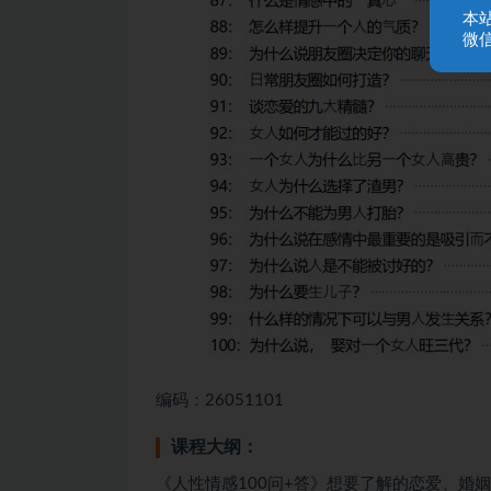
本
微信
编码：26051101
课程大纲：
《人性情感100问+答》想要了解的恋爱、婚