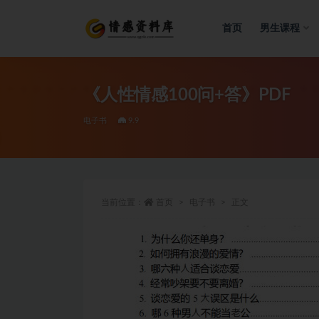
首页
男生课程
全部
《人性情感100问+答》PDF
电子书
9.9
当前位置：
首页
电子书
正文