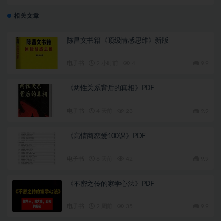
相关文章
陈昌文书籍《顶级情感思维》新版
电子书
2 小时前
4
9.9
《两性关系背后的真相》PDF
电子书
4 天前
23
9.9
《高情商恋爱100课》PDF
电子书
6 天前
42
9.9
《不密之传的家学心法》PDF
电子书
2 周前
35
9.9