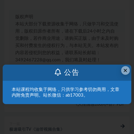
版权声明
本站大部分下载资源收集于网络，只做学习和交流使
用，版权归原作者所有，请在下载后24小时之内自
觉删除，若作商业用途，请购买正版，由于未及时购
买和付费发生的侵权行为，与本站无关。本站发布的
内容若侵犯到您的权益，请联系站长邮箱：
3492467228@qq.com，我们将及时处理！
×
公告
pdf电子书
曲曲课程
本站课程均收集于网络，只供学习参考切勿商用，文章
内附免责声明。站长微信：ab17003。
上一篇
《人性情感100问+答》PDF
下一篇
极速吸引TV《油管视频合集》