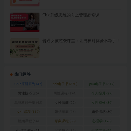
Chic升级思维的向上管理必修课
普通女孩逆袭课堂：让男神对你爱不释手！
热门标签
Chic原醉系列
(47)
pdf电子书
(370)
pua电子书
(317)
两性技巧
(26)
两性课程
(194)
个人提升
(27)
乌鸦救赎合集
(42)
女性情商
(22)
女性成长
(39)
女生课程
(117)
婚姻家庭
(56)
婚姻情感
(30)
婚姻课程
(54)
形象课程
(38)
心理学
(128)
心理学课程
(81)
恋爱技巧
(92)
恋爱方法
(88)