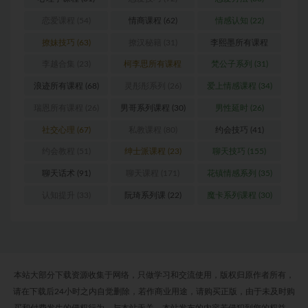
恋爱课程
(54)
情商课程
(62)
情感认知
(22)
撩妹技巧
(63)
撩汉秘籍
(31)
李熙墨所有课程
(24)
李越合集
(23)
柯李思所有课程
梵公子系列
(31)
(31)
浪迹所有课程
(68)
灵彤彤系列
(26)
爱上情感课程
(34)
瑞恩所有课程
(26)
男哥系列课程
(30)
男性延时
(26)
社交心理
(67)
私教课程
(80)
约会技巧
(41)
约会教程
(51)
绅士派课程
(23)
聊天技巧
(155)
聊天话术
(91)
聊天课程
(171)
花镇情感系列
(35)
认知提升
(33)
阮琦系列课
(22)
魔卡系列课程
(30)
本站大部分下载资源收集于网络，只做学习和交流使用，版权归原作者所有，
请在下载后24小时之内自觉删除，若作商业用途，请购买正版，由于未及时购
买和付费发生的侵权行为，与本站无关。本站发布的内容若侵犯到您的权益，