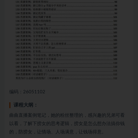
编码：26051102
课程大纲：
曲曲‮播直‬‎案例笔记，她的粉丝‮理整‬‎的，感兴趣的兄弟可‮看
以‬‎看，了‮下解‬‎捞女的思考逻辑，捞‮是女‬‎怎么想办法搞你钱
的，防捞女，让情‮、场‬‎人场满意，让钱场得意。