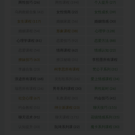
两性技巧
(26)
两性课程
(194)
个人提升
(27)
乌鸦救赎合集
(42)
女性情商
(22)
女性成长
(39)
女生课程
(117)
婚姻家庭
(56)
婚姻情感
(30)
婚姻课程
(54)
形象课程
(38)
心理学
(128)
心理学课程
(81)
恋爱技巧
(92)
恋爱方法
(88)
恋爱课程
(54)
情商课程
(62)
情感认知
(22)
撩妹技巧
(63)
撩汉秘籍
(31)
李熙墨所有课程
(24)
李越合集
(23)
柯李思所有课程
梵公子系列
(31)
(31)
浪迹所有课程
(68)
灵彤彤系列
(26)
爱上情感课程
(34)
瑞恩所有课程
(26)
男哥系列课程
(30)
男性延时
(26)
社交心理
(67)
私教课程
(80)
约会技巧
(41)
约会教程
(51)
绅士派课程
(23)
聊天技巧
(155)
聊天话术
(91)
聊天课程
(171)
花镇情感系列
(35)
认知提升
(33)
阮琦系列课
(22)
魔卡系列课程
(30)