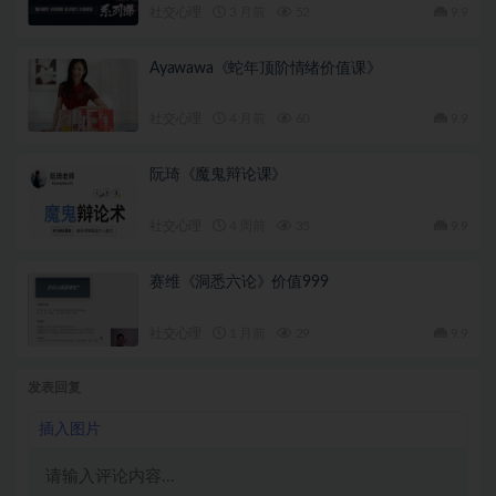
社交心理
3 月前
52
9.9
Ayawawa《蛇年顶阶情绪价值课》
社交心理
4 月前
60
9.9
阮琦《魔鬼辩论课》
社交心理
4 周前
35
9.9
赛维《洞悉六论》价值999
社交心理
1 月前
29
9.9
发表回复
插入图片