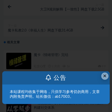
上一篇
大卫X规则解释【一致性】网盘下载2.5GB
下一篇
魔卡私教2.0《幸福人生》网盘下载31.4GB
相关文章
魔卡《情绪管理》完结
社交心理
2 月前
16
9.9
×
公告
《提供情绪价值的万能话术》PDF
电子书
2 月前
55
9.9
本站课程均收集于网络，只供学习参考切勿商用，文章
内附免责声明。站长微信：ab17003。
「社交蓝图」从零到社交高手系列课 情商提升
构建社交体系