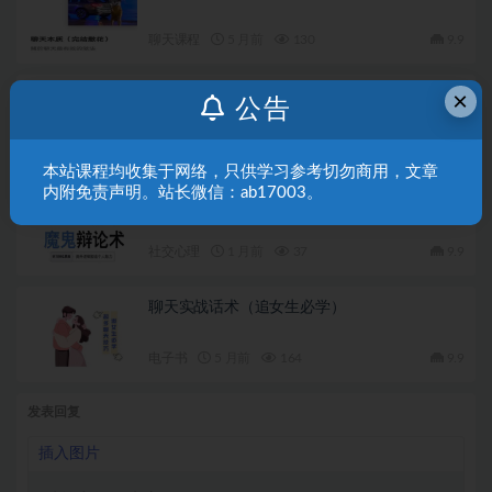
聊天课程
5 月前
130
9.9
×
桃子老师《教你如何正确聊天》视频课
公告
聊天课程
5 月前
100
9.9
本站课程均收集于网络，只供学习参考切勿商用，文章
内附免责声明。站长微信：ab17003。
阮琦《魔鬼辩论课》
社交心理
1 月前
37
9.9
聊天实战话术（追女生必学）
电子书
5 月前
164
9.9
发表回复
插入图片