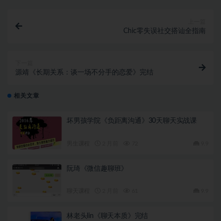
上一篇
Chic零失误社交搭讪全指南
下一篇
源靖《长期关系：谈一场不分手的恋爱》完结
相关文章
坏男孩学院《负距离沟通》30天聊天实战课
男生课程
2 月前
72
9.9
阮琦《微信趣聊班》
聊天课程
2 月前
61
9.9
林老头lin《聊天本质》完结