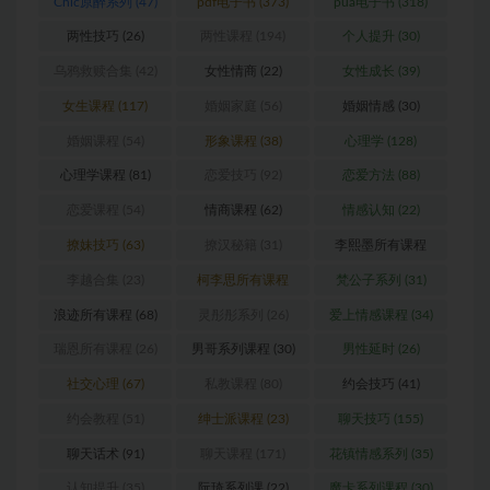
Chic原醉系列
(47)
pdf电子书
(373)
pua电子书
(318)
两性技巧
(26)
两性课程
(194)
个人提升
(30)
乌鸦救赎合集
(42)
女性情商
(22)
女性成长
(39)
女生课程
(117)
婚姻家庭
(56)
婚姻情感
(30)
婚姻课程
(54)
形象课程
(38)
心理学
(128)
心理学课程
(81)
恋爱技巧
(92)
恋爱方法
(88)
恋爱课程
(54)
情商课程
(62)
情感认知
(22)
撩妹技巧
(63)
撩汉秘籍
(31)
李熙墨所有课程
(24)
李越合集
(23)
柯李思所有课程
梵公子系列
(31)
(31)
浪迹所有课程
(68)
灵彤彤系列
(26)
爱上情感课程
(34)
瑞恩所有课程
(26)
男哥系列课程
(30)
男性延时
(26)
社交心理
(67)
私教课程
(80)
约会技巧
(41)
约会教程
(51)
绅士派课程
(23)
聊天技巧
(155)
聊天话术
(91)
聊天课程
(171)
花镇情感系列
(35)
认知提升
(35)
阮琦系列课
(22)
魔卡系列课程
(30)