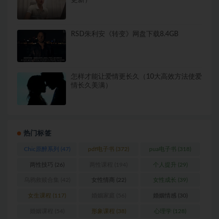
RSD朱利安《转变》网盘下载8.4GB
怎样才能让爱情更长久（10大高效方法使爱
情长久美满）
热门标签
Chic原醉系列
(47)
pdf电子书
(372)
pua电子书
(318)
两性技巧
(26)
两性课程
(194)
个人提升
(29)
乌鸦救赎合集
(42)
女性情商
(22)
女性成长
(39)
女生课程
(117)
婚姻家庭
(56)
婚姻情感
(30)
婚姻课程
(54)
形象课程
(38)
心理学
(128)