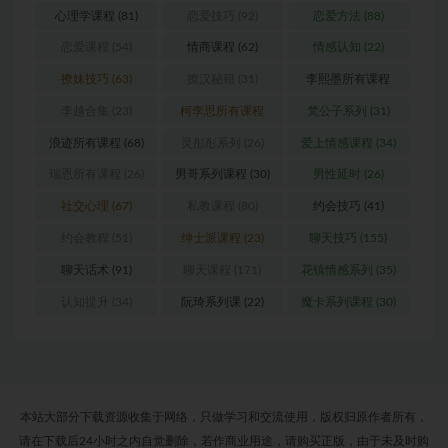
心理学课程
(81)
恋爱技巧
(92)
恋爱方法
(88)
恋爱课程
(54)
情商课程
(62)
情感认知
(22)
撩妹技巧
(63)
撩汉秘籍
(31)
李熙墨所有课程
(24)
李越合集
(23)
柯李思所有课程
梵公子系列
(31)
(31)
浪迹所有课程
(68)
灵彤彤系列
(26)
爱上情感课程
(34)
瑞恩所有课程
(26)
男哥系列课程
(30)
男性延时
(26)
社交心理
(67)
私教课程
(80)
约会技巧
(41)
约会教程
(51)
绅士派课程
(23)
聊天技巧
(155)
聊天话术
(91)
聊天课程
(171)
花镇情感系列
(35)
认知提升
(34)
阮琦系列课
(22)
魔卡系列课程
(30)
本站大部分下载资源收集于网络，只做学习和交流使用，版权归原作者所有，
请在下载后24小时之内自觉删除，若作商业用途，请购买正版，由于未及时购