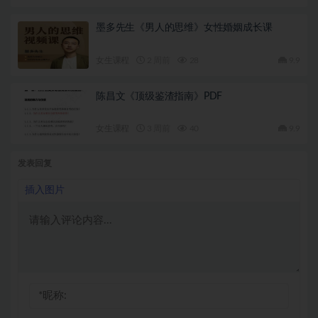
墨多先生《男人的思维》女性婚姻成长课
女生课程
2 周前
28
9.9
陈昌文《顶级鉴渣指南》PDF
女生课程
3 周前
40
9.9
发表回复
插入图片