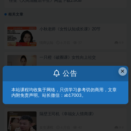
任亚《人间清醒后半生》网盘下载2.6GB
相关文章
小秋老师《女性认知成长课》20节
情商认知
6 月前
57
9.9
一只橙《破圈课》女性向上社交
×
女生课程
6 月前
39
9.9
公告
蓝冰老师《女性顿悟密码课》
本站课程均收集于网络，只供学习参考切勿商用，文章
内附免责声明。站长微信：ab17003。
女生课程
6 月前
40
9.9
隔壁王司机《幸福女人情商课》
女生课程
6 月前
40
9.9