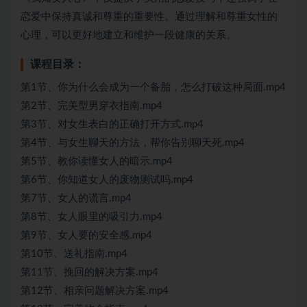
恋爱中保持真诚和尊重的重要性。通过理解和尊重女性的
心理，可以更好地建立和维护一段健康的关系。
课程目录：
第1节、你为什么会成为一个备胎，怎么打破这种局面.mp4
第2节、完美型男穿衣指南.mp4
第3节、对女生表白的正确打开方式.mp4
第4节、与女生聊天的方法，帮你告别聊天死.mp4
第5节、教你读懂女人的暗示.mp4
第6节、你知道女人的废物测试吗.mp4
第7节、女人的谎言.mp4
第8节、女人眼里的吸引力.mp4
第9节、女人要的安全感.mp4
第10节、送礼指南.mp4
第11节、挽回的解决方案.mp4
第12节、相亲问题解决方案.mp4