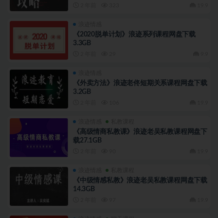
2 年前
323
19.9
浪迹情感
《2020脱单计划》浪迹系列课程网盘下载
3.3GB
2 年前
29
9.9
浪迹情感
《外卖方法》浪迹老佟短期关系课程网盘下载
3.2GB
2 年前
106
19.9
浪迹情感
私教课程
《高级情商私教课》浪迹老吴私教课程网盘下
载27.1GB
2 年前
90
19.9
浪迹情感
私教课程
《中级情感私教》浪迹老吴私教课程网盘下载
14.3GB
2 年前
97
19.9