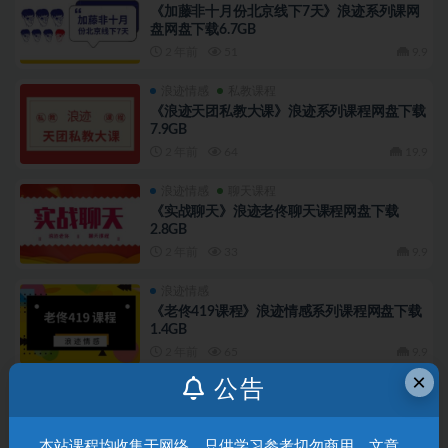
《加藤非十月份北京线下7天》浪迹系列课网
盘网盘下载6.7GB
2 年前
51
9.9
浪迹情感
私教课程
《浪迹天团私教大课》浪迹系列课程网盘下载
7.9GB
2 年前
64
19.9
浪迹情感
聊天课程
《实战聊天》浪迹老佟聊天课程网盘下载
2.8GB
2 年前
33
9.9
浪迹情感
《老佟419课程》浪迹情感系列课程网盘下载
1.4GB
2 年前
65
9.9
×
公告
浪迹情感
浪迹（音频课）团长意识流【懂Ta】网盘下载
264.9MB
本站课程均收集于网络，只供学习参考切勿商用，文章